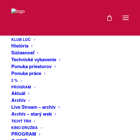
What People Say
KLUB LÚČ
About Us
História
Súčasnosť
Technické vybavenie
2. MARCA 2018
|
IN
NIGHTLIFE
|
BY
GURU
Ponuka priestorov
Ponuka práce
2 %
PROGRAM
Aktuál
Archív
Live Stream – archiv
Archív – starý web
Alienum phaedrum torquatos nec eu, vis
TICHÝ TRH
detraxit periculis ex, nihil expetendis in mei.
KINO DRUŽBA
PROGRAM
Mei an pericula euripidis, hinc partem ei est.