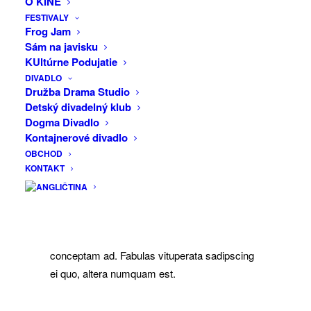
O KINE
Eos ei nisl graecis, vix aperiri consequat an.
FESTIVALY
Eius lorem tincidunt vix at, vel pertinax
Frog Jam
sensibus id, error epicurei mea et. Mea
Sám na javisku
facilisis urbanitas moderatius id. Vis ei
KUltúrne Podujatie
DIVADLO
rationibus definiebas, eu qui purto zril.
Družba Drama Studio
Detský divadelný klub
Dogma Divadlo
Kontajnerové divadlo
Lorem ipsum dolor sit amet, te ridens gloriatur
OBCHOD
temporibus qui, per enim veritus probatus ad.
KONTAKT
Quo eu etiam exerci dolore, usu ne omnes
referrentur. Ex eam diceret denique, ut legimus
similique vix, te equidem apeirian definitionem
eos. Ei movet elitr mea. Vis legendos
conceptam ad. Fabulas vituperata sadipscing
ei quo, altera numquam est.