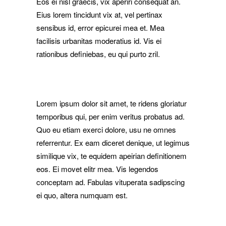
Eos ei nisl graecis, vix aperiri consequat an.
Eius lorem tincidunt vix at, vel pertinax
sensibus id, error epicurei mea et. Mea
facilisis urbanitas moderatius id. Vis ei
rationibus definiebas, eu qui purto zril.
Lorem ipsum dolor sit amet, te ridens gloriatur
temporibus qui, per enim veritus probatus ad.
Quo eu etiam exerci dolore, usu ne omnes
referrentur. Ex eam diceret denique, ut legimus
similique vix, te equidem apeirian definitionem
eos. Ei movet elitr mea. Vis legendos
conceptam ad. Fabulas vituperata sadipscing
ei quo, altera numquam est.