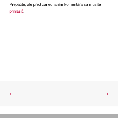
Prepáčte, ale pred zanechaním komentára sa musíte
prihlásiť
.