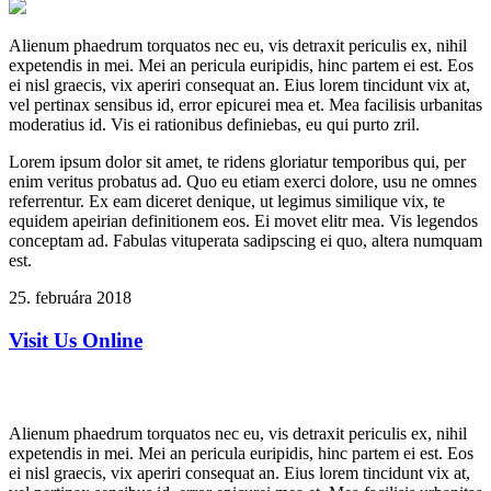
Alienum phaedrum torquatos nec eu, vis detraxit periculis ex, nihil
expetendis in mei. Mei an pericula euripidis, hinc partem ei est. Eos
ei nisl graecis, vix aperiri consequat an. Eius lorem tincidunt vix at,
vel pertinax sensibus id, error epicurei mea et. Mea facilisis urbanitas
moderatius id. Vis ei rationibus definiebas, eu qui purto zril.
Lorem ipsum dolor sit amet, te ridens gloriatur temporibus qui, per
enim veritus probatus ad. Quo eu etiam exerci dolore, usu ne omnes
referrentur. Ex eam diceret denique, ut legimus similique vix, te
equidem apeirian definitionem eos. Ei movet elitr mea. Vis legendos
conceptam ad. Fabulas vituperata sadipscing ei quo, altera numquam
est.
25. februára 2018
Visit Us Online
Alienum phaedrum torquatos nec eu, vis detraxit periculis ex, nihil
expetendis in mei. Mei an pericula euripidis, hinc partem ei est. Eos
ei nisl graecis, vix aperiri consequat an. Eius lorem tincidunt vix at,