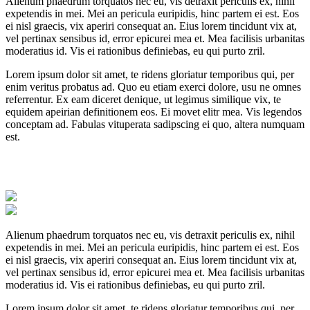
Alienum phaedrum torquatos nec eu, vis detraxit periculis ex, nihil
expetendis in mei. Mei an pericula euripidis, hinc partem ei est. Eos
ei nisl graecis, vix aperiri consequat an. Eius lorem tincidunt vix at,
vel pertinax sensibus id, error epicurei mea et. Mea facilisis urbanitas
moderatius id. Vis ei rationibus definiebas, eu qui purto zril.
Lorem ipsum dolor sit amet, te ridens gloriatur temporibus qui, per
enim veritus probatus ad. Quo eu etiam exerci dolore, usu ne omnes
referrentur. Ex eam diceret denique, ut legimus similique vix, te
equidem apeirian definitionem eos. Ei movet elitr mea. Vis legendos
conceptam ad. Fabulas vituperata sadipscing ei quo, altera numquam
est.
Alienum phaedrum torquatos nec eu, vis detraxit periculis ex, nihil
expetendis in mei. Mei an pericula euripidis, hinc partem ei est. Eos
ei nisl graecis, vix aperiri consequat an. Eius lorem tincidunt vix at,
vel pertinax sensibus id, error epicurei mea et. Mea facilisis urbanitas
moderatius id. Vis ei rationibus definiebas, eu qui purto zril.
Lorem ipsum dolor sit amet, te ridens gloriatur temporibus qui, per