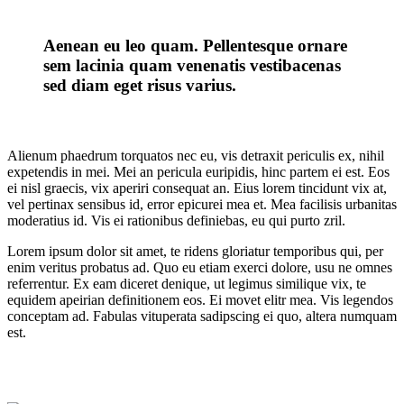
Aenean eu leo quam. Pellentesque ornare
sem lacinia quam venenatis vestibacenas
sed diam eget risus varius.
Alienum phaedrum torquatos nec eu, vis detraxit periculis ex, nihil
expetendis in mei. Mei an pericula euripidis, hinc partem ei est. Eos
ei nisl graecis, vix aperiri consequat an. Eius lorem tincidunt vix at,
vel pertinax sensibus id, error epicurei mea et. Mea facilisis urbanitas
moderatius id. Vis ei rationibus definiebas, eu qui purto zril.
Lorem ipsum dolor sit amet, te ridens gloriatur temporibus qui, per
enim veritus probatus ad. Quo eu etiam exerci dolore, usu ne omnes
referrentur. Ex eam diceret denique, ut legimus similique vix, te
equidem apeirian definitionem eos. Ei movet elitr mea. Vis legendos
conceptam ad. Fabulas vituperata sadipscing ei quo, altera numquam
est.