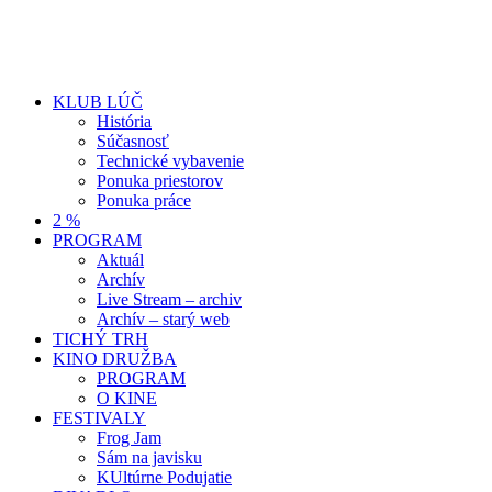
KLUB LÚČ
História
Súčasnosť
Technické vybavenie
Ponuka priestorov
Ponuka práce
2 %
PROGRAM
Aktuál
Archív
Live Stream – archiv
Archív – starý web
TICHÝ TRH
KINO DRUŽBA
PROGRAM
O KINE
FESTIVALY
Frog Jam
Sám na javisku
KUltúrne Podujatie