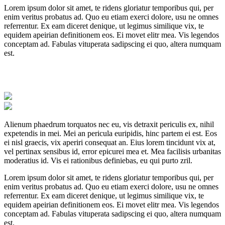
Lorem ipsum dolor sit amet, te ridens gloriatur temporibus qui, per
enim veritus probatus ad. Quo eu etiam exerci dolore, usu ne omnes
referrentur. Ex eam diceret denique, ut legimus similique vix, te
equidem apeirian definitionem eos. Ei movet elitr mea. Vis legendos
conceptam ad. Fabulas vituperata sadipscing ei quo, altera numquam
est.
Alienum phaedrum torquatos nec eu, vis detraxit periculis ex, nihil
expetendis in mei. Mei an pericula euripidis, hinc partem ei est. Eos
ei nisl graecis, vix aperiri consequat an. Eius lorem tincidunt vix at,
vel pertinax sensibus id, error epicurei mea et. Mea facilisis urbanitas
moderatius id. Vis ei rationibus definiebas, eu qui purto zril.
Lorem ipsum dolor sit amet, te ridens gloriatur temporibus qui, per
enim veritus probatus ad. Quo eu etiam exerci dolore, usu ne omnes
referrentur. Ex eam diceret denique, ut legimus similique vix, te
equidem apeirian definitionem eos. Ei movet elitr mea. Vis legendos
conceptam ad. Fabulas vituperata sadipscing ei quo, altera numquam
est.