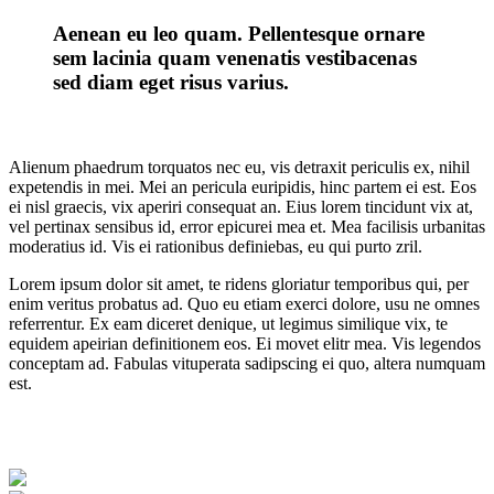
Aenean eu leo quam. Pellentesque ornare
sem lacinia quam venenatis vestibacenas
sed diam eget risus varius.
Alienum phaedrum torquatos nec eu, vis detraxit periculis ex, nihil
expetendis in mei. Mei an pericula euripidis, hinc partem ei est. Eos
ei nisl graecis, vix aperiri consequat an. Eius lorem tincidunt vix at,
vel pertinax sensibus id, error epicurei mea et. Mea facilisis urbanitas
moderatius id. Vis ei rationibus definiebas, eu qui purto zril.
Lorem ipsum dolor sit amet, te ridens gloriatur temporibus qui, per
enim veritus probatus ad. Quo eu etiam exerci dolore, usu ne omnes
referrentur. Ex eam diceret denique, ut legimus similique vix, te
equidem apeirian definitionem eos. Ei movet elitr mea. Vis legendos
conceptam ad. Fabulas vituperata sadipscing ei quo, altera numquam
est.