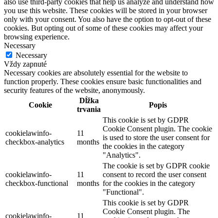
also use third-party cookies that help us analyze and understand how
you use this website. These cookies will be stored in your browser
only with your consent. You also have the option to opt-out of these
cookies. But opting out of some of these cookies may affect your
browsing experience.
Necessary
Necessary
Vždy zapnuté
Necessary cookies are absolutely essential for the website to
function properly. These cookies ensure basic functionalities and
security features of the website, anonymously.
Dĺžka
Cookie
Popis
trvania
This cookie is set by GDPR
Cookie Consent plugin. The cookie
cookielawinfo-
11
is used to store the user consent for
checkbox-analytics
months
the cookies in the category
"Analytics".
The cookie is set by GDPR cookie
cookielawinfo-
11
consent to record the user consent
checkbox-functional
months
for the cookies in the category
"Functional".
This cookie is set by GDPR
Cookie Consent plugin. The
cookielawinfo-
11