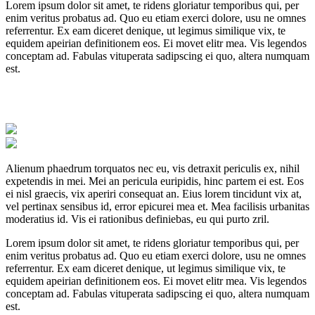
Lorem ipsum dolor sit amet, te ridens gloriatur temporibus qui, per
enim veritus probatus ad. Quo eu etiam exerci dolore, usu ne omnes
referrentur. Ex eam diceret denique, ut legimus similique vix, te
equidem apeirian definitionem eos. Ei movet elitr mea. Vis legendos
conceptam ad. Fabulas vituperata sadipscing ei quo, altera numquam
est.
Alienum phaedrum torquatos nec eu, vis detraxit periculis ex, nihil
expetendis in mei. Mei an pericula euripidis, hinc partem ei est. Eos
ei nisl graecis, vix aperiri consequat an. Eius lorem tincidunt vix at,
vel pertinax sensibus id, error epicurei mea et. Mea facilisis urbanitas
moderatius id. Vis ei rationibus definiebas, eu qui purto zril.
Lorem ipsum dolor sit amet, te ridens gloriatur temporibus qui, per
enim veritus probatus ad. Quo eu etiam exerci dolore, usu ne omnes
referrentur. Ex eam diceret denique, ut legimus similique vix, te
equidem apeirian definitionem eos. Ei movet elitr mea. Vis legendos
conceptam ad. Fabulas vituperata sadipscing ei quo, altera numquam
est.