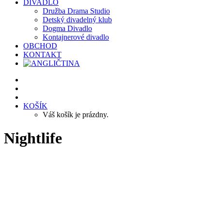
DIVADLO
Družba Drama Studio
Detský divadelný klub
Dogma Divadlo
Kontajnerové divadlo
OBCHOD
KONTAKT
KOŠÍK
Váš košík je prázdny.
Nightlife