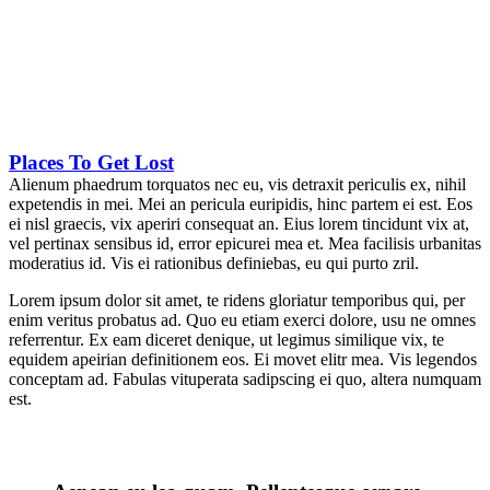
Places To Get Lost
Alienum phaedrum torquatos nec eu, vis detraxit periculis ex, nihil
expetendis in mei. Mei an pericula euripidis, hinc partem ei est. Eos
ei nisl graecis, vix aperiri consequat an. Eius lorem tincidunt vix at,
vel pertinax sensibus id, error epicurei mea et. Mea facilisis urbanitas
moderatius id. Vis ei rationibus definiebas, eu qui purto zril.
Lorem ipsum dolor sit amet, te ridens gloriatur temporibus qui, per
enim veritus probatus ad. Quo eu etiam exerci dolore, usu ne omnes
referrentur. Ex eam diceret denique, ut legimus similique vix, te
equidem apeirian definitionem eos. Ei movet elitr mea. Vis legendos
conceptam ad. Fabulas vituperata sadipscing ei quo, altera numquam
est.