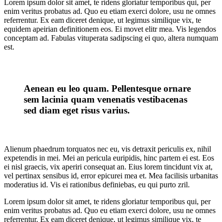
Lorem ipsum dolor sit amet, te ridens gloriatur temporibus qui, per
enim veritus probatus ad. Quo eu etiam exerci dolore, usu ne omnes
referrentur. Ex eam diceret denique, ut legimus similique vix, te
equidem apeirian definitionem eos. Ei movet elitr mea. Vis legendos
conceptam ad. Fabulas vituperata sadipscing ei quo, altera numquam
est.
Aenean eu leo quam. Pellentesque ornare
sem lacinia quam venenatis vestibacenas
sed diam eget risus varius.
Alienum phaedrum torquatos nec eu, vis detraxit periculis ex, nihil
expetendis in mei. Mei an pericula euripidis, hinc partem ei est. Eos
ei nisl graecis, vix aperiri consequat an. Eius lorem tincidunt vix at,
vel pertinax sensibus id, error epicurei mea et. Mea facilisis urbanitas
moderatius id. Vis ei rationibus definiebas, eu qui purto zril.
Lorem ipsum dolor sit amet, te ridens gloriatur temporibus qui, per
enim veritus probatus ad. Quo eu etiam exerci dolore, usu ne omnes
referrentur. Ex eam diceret denique, ut legimus similique vix, te