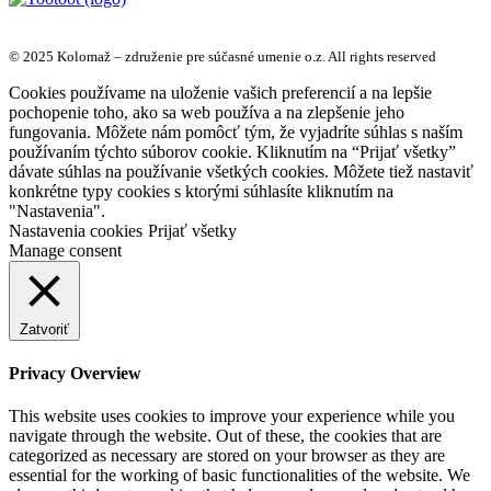
© 2025 Kolomaž – združenie pre súčasné umenie o.z. All rights reserved
Cookies používame na uloženie vašich preferencií a na lepšie
pochopenie toho, ako sa web používa a na zlepšenie jeho
fungovania. Môžete nám pomôcť tým, že vyjadríte súhlas s naším
používaním týchto súborov cookie. Kliknutím na “Prijať všetky”
dávate súhlas na používanie všetkých cookies. Môžete tiež nastaviť
konkrétne typy cookies s ktorými súhlasíte kliknutím na
"Nastavenia".
Nastavenia cookies
Prijať všetky
Manage consent
Zatvoriť
Privacy Overview
This website uses cookies to improve your experience while you
navigate through the website. Out of these, the cookies that are
categorized as necessary are stored on your browser as they are
essential for the working of basic functionalities of the website. We