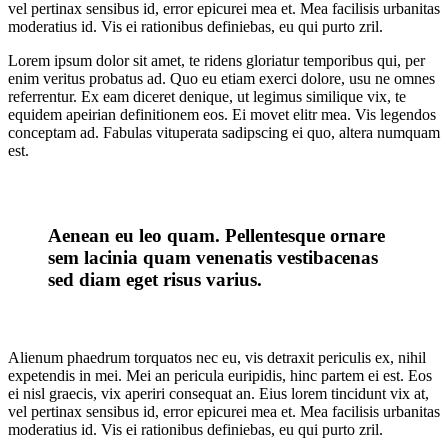
vel pertinax sensibus id, error epicurei mea et. Mea facilisis urbanitas
moderatius id. Vis ei rationibus definiebas, eu qui purto zril.
Lorem ipsum dolor sit amet, te ridens gloriatur temporibus qui, per
enim veritus probatus ad. Quo eu etiam exerci dolore, usu ne omnes
referrentur. Ex eam diceret denique, ut legimus similique vix, te
equidem apeirian definitionem eos. Ei movet elitr mea. Vis legendos
conceptam ad. Fabulas vituperata sadipscing ei quo, altera numquam
est.
Aenean eu leo quam. Pellentesque ornare
sem lacinia quam venenatis vestibacenas
sed diam eget risus varius.
Alienum phaedrum torquatos nec eu, vis detraxit periculis ex, nihil
expetendis in mei. Mei an pericula euripidis, hinc partem ei est. Eos
ei nisl graecis, vix aperiri consequat an. Eius lorem tincidunt vix at,
vel pertinax sensibus id, error epicurei mea et. Mea facilisis urbanitas
moderatius id. Vis ei rationibus definiebas, eu qui purto zril.