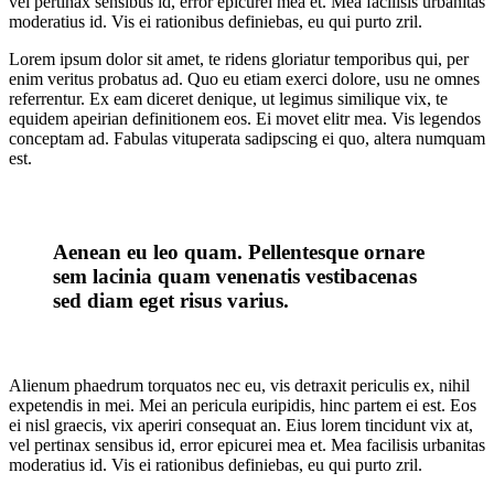
vel pertinax sensibus id, error epicurei mea et. Mea facilisis urbanitas
moderatius id. Vis ei rationibus definiebas, eu qui purto zril.
Lorem ipsum dolor sit amet, te ridens gloriatur temporibus qui, per
enim veritus probatus ad. Quo eu etiam exerci dolore, usu ne omnes
referrentur. Ex eam diceret denique, ut legimus similique vix, te
equidem apeirian definitionem eos. Ei movet elitr mea. Vis legendos
conceptam ad. Fabulas vituperata sadipscing ei quo, altera numquam
est.
Aenean eu leo quam. Pellentesque ornare
sem lacinia quam venenatis vestibacenas
sed diam eget risus varius.
Alienum phaedrum torquatos nec eu, vis detraxit periculis ex, nihil
expetendis in mei. Mei an pericula euripidis, hinc partem ei est. Eos
ei nisl graecis, vix aperiri consequat an. Eius lorem tincidunt vix at,
vel pertinax sensibus id, error epicurei mea et. Mea facilisis urbanitas
moderatius id. Vis ei rationibus definiebas, eu qui purto zril.