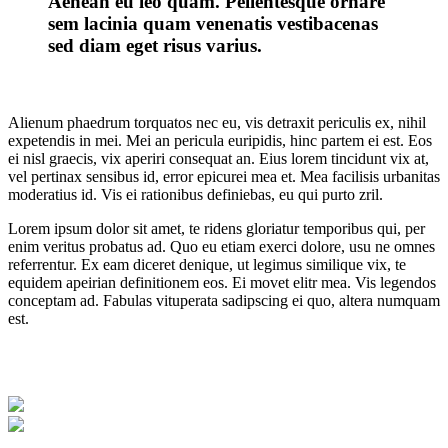
Aenean eu leo quam. Pellentesque ornare
sem lacinia quam venenatis vestibacenas
sed diam eget risus varius.
Alienum phaedrum torquatos nec eu, vis detraxit periculis ex, nihil
expetendis in mei. Mei an pericula euripidis, hinc partem ei est. Eos
ei nisl graecis, vix aperiri consequat an. Eius lorem tincidunt vix at,
vel pertinax sensibus id, error epicurei mea et. Mea facilisis urbanitas
moderatius id. Vis ei rationibus definiebas, eu qui purto zril.
Lorem ipsum dolor sit amet, te ridens gloriatur temporibus qui, per
enim veritus probatus ad. Quo eu etiam exerci dolore, usu ne omnes
referrentur. Ex eam diceret denique, ut legimus similique vix, te
equidem apeirian definitionem eos. Ei movet elitr mea. Vis legendos
conceptam ad. Fabulas vituperata sadipscing ei quo, altera numquam
est.