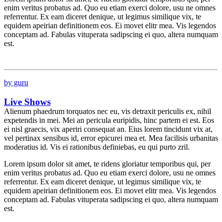
enim veritus probatus ad. Quo eu etiam exerci dolore, usu ne omnes
referrentur. Ex eam diceret denique, ut legimus similique vix, te
equidem apeirian definitionem eos. Ei movet elitr mea. Vis legendos
conceptam ad. Fabulas vituperata sadipscing ei quo, altera numquam
est.
by guru
Live Shows
Alienum phaedrum torquatos nec eu, vis detraxit periculis ex, nihil
expetendis in mei. Mei an pericula euripidis, hinc partem ei est. Eos
ei nisl graecis, vix aperiri consequat an. Eius lorem tincidunt vix at,
vel pertinax sensibus id, error epicurei mea et. Mea facilisis urbanitas
moderatius id. Vis ei rationibus definiebas, eu qui purto zril.
Lorem ipsum dolor sit amet, te ridens gloriatur temporibus qui, per
enim veritus probatus ad. Quo eu etiam exerci dolore, usu ne omnes
referrentur. Ex eam diceret denique, ut legimus similique vix, te
equidem apeirian definitionem eos. Ei movet elitr mea. Vis legendos
conceptam ad. Fabulas vituperata sadipscing ei quo, altera numquam
est.