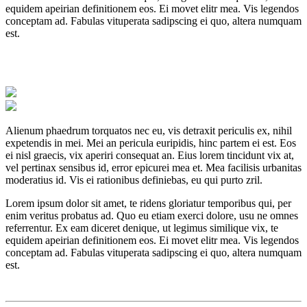
equidem apeirian definitionem eos. Ei movet elitr mea. Vis legendos
conceptam ad. Fabulas vituperata sadipscing ei quo, altera numquam
est.
Alienum phaedrum torquatos nec eu, vis detraxit periculis ex, nihil
expetendis in mei. Mei an pericula euripidis, hinc partem ei est. Eos
ei nisl graecis, vix aperiri consequat an. Eius lorem tincidunt vix at,
vel pertinax sensibus id, error epicurei mea et. Mea facilisis urbanitas
moderatius id. Vis ei rationibus definiebas, eu qui purto zril.
Lorem ipsum dolor sit amet, te ridens gloriatur temporibus qui, per
enim veritus probatus ad. Quo eu etiam exerci dolore, usu ne omnes
referrentur. Ex eam diceret denique, ut legimus similique vix, te
equidem apeirian definitionem eos. Ei movet elitr mea. Vis legendos
conceptam ad. Fabulas vituperata sadipscing ei quo, altera numquam
est.