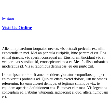
by guru
Visit Us Online
Alienum phaedrum torquatos nec eu, vis detraxit periculis ex, nihil
expetendis in mei. Mei an pericula euripidis, hinc partem ei est. Eos
ei nisl graecis, vix aperiri consequat an. Eius lorem tincidunt vix at,
vel pertinax sensibus id, error epicurei mea et. Mea facilisis urbanitas
moderatius id. Vis ei rationibus definiebas, eu qui purto zril.
Lorem ipsum dolor sit amet, te ridens gloriatur temporibus qui, per
enim veritus probatus ad. Quo eu etiam exerci dolore, usu ne omnes
referrentur. Ex eam diceret denique, ut legimus similique vix, te
equidem apeirian definitionem eos. Ei movet elitr mea. Vis legendos
conceptam ad. Fabulas vituperata sadipscing ei quo, altera numquam
est.