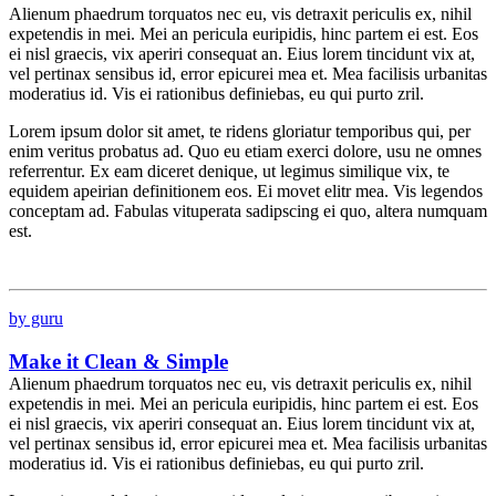
Alienum phaedrum torquatos nec eu, vis detraxit periculis ex, nihil
expetendis in mei. Mei an pericula euripidis, hinc partem ei est. Eos
ei nisl graecis, vix aperiri consequat an. Eius lorem tincidunt vix at,
vel pertinax sensibus id, error epicurei mea et. Mea facilisis urbanitas
moderatius id. Vis ei rationibus definiebas, eu qui purto zril.
Lorem ipsum dolor sit amet, te ridens gloriatur temporibus qui, per
enim veritus probatus ad. Quo eu etiam exerci dolore, usu ne omnes
referrentur. Ex eam diceret denique, ut legimus similique vix, te
equidem apeirian definitionem eos. Ei movet elitr mea. Vis legendos
conceptam ad. Fabulas vituperata sadipscing ei quo, altera numquam
est.
by guru
Make it Clean & Simple
Alienum phaedrum torquatos nec eu, vis detraxit periculis ex, nihil
expetendis in mei. Mei an pericula euripidis, hinc partem ei est. Eos
ei nisl graecis, vix aperiri consequat an. Eius lorem tincidunt vix at,
vel pertinax sensibus id, error epicurei mea et. Mea facilisis urbanitas
moderatius id. Vis ei rationibus definiebas, eu qui purto zril.