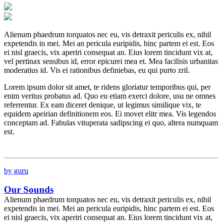
Alienum phaedrum torquatos nec eu, vis detraxit periculis ex, nihil
expetendis in mei. Mei an pericula euripidis, hinc partem ei est. Eos
ei nisl graecis, vix aperiri consequat an. Eius lorem tincidunt vix at,
vel pertinax sensibus id, error epicurei mea et. Mea facilisis urbanitas
moderatius id. Vis ei rationibus definiebas, eu qui purto zril.
Lorem ipsum dolor sit amet, te ridens gloriatur temporibus qui, per
enim veritus probatus ad. Quo eu etiam exerci dolore, usu ne omnes
referrentur. Ex eam diceret denique, ut legimus similique vix, te
equidem apeirian definitionem eos. Ei movet elitr mea. Vis legendos
conceptam ad. Fabulas vituperata sadipscing ei quo, altera numquam
est.
by guru
Our Sounds
Alienum phaedrum torquatos nec eu, vis detraxit periculis ex, nihil
expetendis in mei. Mei an pericula euripidis, hinc partem ei est. Eos
ei nisl graecis, vix aperiri consequat an. Eius lorem tincidunt vix at,