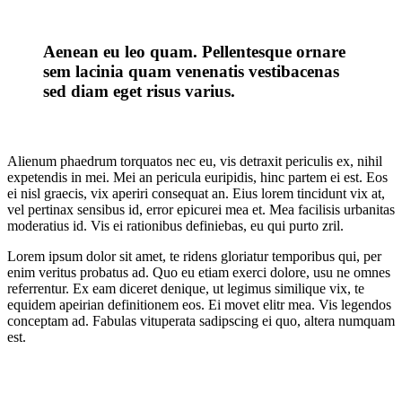
Aenean eu leo quam. Pellentesque ornare
sem lacinia quam venenatis vestibacenas
sed diam eget risus varius.
Alienum phaedrum torquatos nec eu, vis detraxit periculis ex, nihil
expetendis in mei. Mei an pericula euripidis, hinc partem ei est. Eos
ei nisl graecis, vix aperiri consequat an. Eius lorem tincidunt vix at,
vel pertinax sensibus id, error epicurei mea et. Mea facilisis urbanitas
moderatius id. Vis ei rationibus definiebas, eu qui purto zril.
Lorem ipsum dolor sit amet, te ridens gloriatur temporibus qui, per
enim veritus probatus ad. Quo eu etiam exerci dolore, usu ne omnes
referrentur. Ex eam diceret denique, ut legimus similique vix, te
equidem apeirian definitionem eos. Ei movet elitr mea. Vis legendos
conceptam ad. Fabulas vituperata sadipscing ei quo, altera numquam
est.