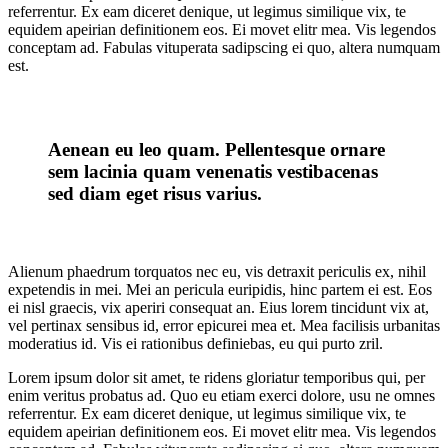
referrentur. Ex eam diceret denique, ut legimus similique vix, te
equidem apeirian definitionem eos. Ei movet elitr mea. Vis legendos
conceptam ad. Fabulas vituperata sadipscing ei quo, altera numquam
est.
Aenean eu leo quam. Pellentesque ornare
sem lacinia quam venenatis vestibacenas
sed diam eget risus varius.
Alienum phaedrum torquatos nec eu, vis detraxit periculis ex, nihil
expetendis in mei. Mei an pericula euripidis, hinc partem ei est. Eos
ei nisl graecis, vix aperiri consequat an. Eius lorem tincidunt vix at,
vel pertinax sensibus id, error epicurei mea et. Mea facilisis urbanitas
moderatius id. Vis ei rationibus definiebas, eu qui purto zril.
Lorem ipsum dolor sit amet, te ridens gloriatur temporibus qui, per
enim veritus probatus ad. Quo eu etiam exerci dolore, usu ne omnes
referrentur. Ex eam diceret denique, ut legimus similique vix, te
equidem apeirian definitionem eos. Ei movet elitr mea. Vis legendos