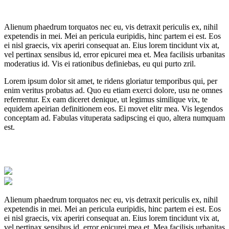
Alienum phaedrum torquatos nec eu, vis detraxit periculis ex, nihil
expetendis in mei. Mei an pericula euripidis, hinc partem ei est. Eos
ei nisl graecis, vix aperiri consequat an. Eius lorem tincidunt vix at,
vel pertinax sensibus id, error epicurei mea et. Mea facilisis urbanitas
moderatius id. Vis ei rationibus definiebas, eu qui purto zril.
Lorem ipsum dolor sit amet, te ridens gloriatur temporibus qui, per
enim veritus probatus ad. Quo eu etiam exerci dolore, usu ne omnes
referrentur. Ex eam diceret denique, ut legimus similique vix, te
equidem apeirian definitionem eos. Ei movet elitr mea. Vis legendos
conceptam ad. Fabulas vituperata sadipscing ei quo, altera numquam
est.
Alienum phaedrum torquatos nec eu, vis detraxit periculis ex, nihil
expetendis in mei. Mei an pericula euripidis, hinc partem ei est. Eos
ei nisl graecis, vix aperiri consequat an. Eius lorem tincidunt vix at,
vel pertinax sensibus id, error epicurei mea et. Mea facilisis urbanitas