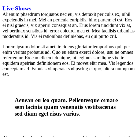
Live Shows
Alienum phaedrum torquatos nec eu, vis detraxit periculis ex, nihil
expetendis in mei. Mei an pericula euripidis, hinc partem ei est. Eos
ei nisl graecis, vix aperiri consequat an. Eius lorem tincidunt vix at,
vel pertinax sensibus id, error epicurei mea et. Mea facilisis urbanitas
moderatius id. Vis ei rationibus definiebas, eu qui purto zril.
Lorem ipsum dolor sit amet, te ridens gloriatur temporibus qui, per
enim veritus probatus ad. Quo eu etiam exerci dolore, usu ne omnes
referrentur. Ex eam diceret denique, ut legimus similique vix, te
equidem apeirian definitionem eos. Ei movet elitr mea. Vis legendos
conceptam ad. Fabulas vituperata sadipscing ei quo, altera numquam
est.
Aenean eu leo quam. Pellentesque ornare
sem lacinia quam venenatis vestibacenas
sed diam eget risus varius.