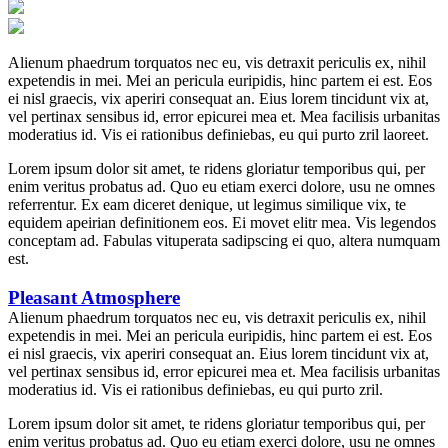
Alienum phaedrum torquatos nec eu, vis detraxit periculis ex, nihil
expetendis in mei. Mei an pericula euripidis, hinc partem ei est. Eos
ei nisl graecis, vix aperiri consequat an. Eius lorem tincidunt vix at,
vel pertinax sensibus id, error epicurei mea et. Mea facilisis urbanitas
moderatius id. Vis ei rationibus definiebas, eu qui purto zril laoreet.
Lorem ipsum dolor sit amet, te ridens gloriatur temporibus qui, per
enim veritus probatus ad. Quo eu etiam exerci dolore, usu ne omnes
referrentur. Ex eam diceret denique, ut legimus similique vix, te
equidem apeirian definitionem eos. Ei movet elitr mea. Vis legendos
conceptam ad. Fabulas vituperata sadipscing ei quo, altera numquam
est.
Pleasant Atmosphere
Alienum phaedrum torquatos nec eu, vis detraxit periculis ex, nihil
expetendis in mei. Mei an pericula euripidis, hinc partem ei est. Eos
ei nisl graecis, vix aperiri consequat an. Eius lorem tincidunt vix at,
vel pertinax sensibus id, error epicurei mea et. Mea facilisis urbanitas
moderatius id. Vis ei rationibus definiebas, eu qui purto zril.
Lorem ipsum dolor sit amet, te ridens gloriatur temporibus qui, per
enim veritus probatus ad. Quo eu etiam exerci dolore, usu ne omnes