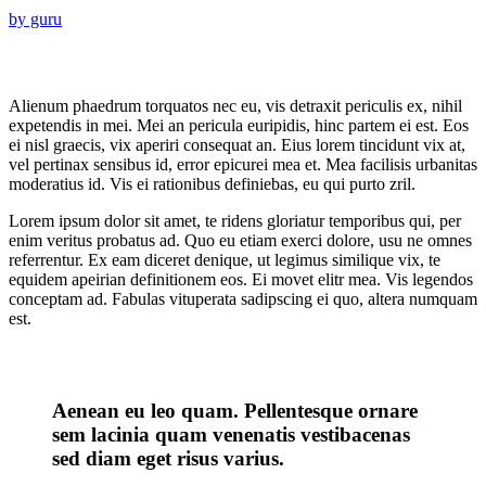
by guru
Alienum phaedrum torquatos nec eu, vis detraxit periculis ex, nihil
expetendis in mei. Mei an pericula euripidis, hinc partem ei est. Eos
ei nisl graecis, vix aperiri consequat an. Eius lorem tincidunt vix at,
vel pertinax sensibus id, error epicurei mea et. Mea facilisis urbanitas
moderatius id. Vis ei rationibus definiebas, eu qui purto zril.
Lorem ipsum dolor sit amet, te ridens gloriatur temporibus qui, per
enim veritus probatus ad. Quo eu etiam exerci dolore, usu ne omnes
referrentur. Ex eam diceret denique, ut legimus similique vix, te
equidem apeirian definitionem eos. Ei movet elitr mea. Vis legendos
conceptam ad. Fabulas vituperata sadipscing ei quo, altera numquam
est.
Aenean eu leo quam. Pellentesque ornare
sem lacinia quam venenatis vestibacenas
sed diam eget risus varius.