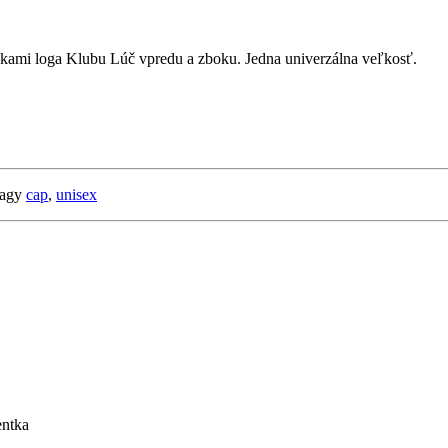
ivkami loga Klubu Lúč vpredu a zboku. Jedna univerzálna veľkosť.
agy
cap
,
unisex
entka