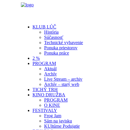
KLUB LÚČ
História
Súčasnosť
Technické vybavenie
Ponuka priestorov
Ponuka práce
2 %
PROGRAM
Aktuál
Archív
Live Stream – archiv
Archív – starý web
TICHÝ TRH
KINO DRUŽBA
PROGRAM
O KINE
FESTIVALY
Frog Jam
Sám na javisku
KUltúrne Podujatie