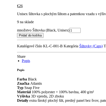
€
26
Unisex šiltovka s plochým šiltom a patentkou vzadu s výš
9 na sklade
množstvo Šiltovka (Black, Unisex)
Pridať do košíka
Katalógové číslo
KL-C-001-B
Kategória
Šiltovky (Caps)
T
Share
Popis
Popis
Farba
Black
Značka
Atlantis
Typ
Snap Five
Materiál
100% polyester + 100% bavlna, 400 g/m²
Výšivka
3D vpredu, 2D zboku
Detaily
extra široký plochý šilt, predný panel bez švov, pat