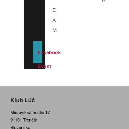
E
A
M
Facebook
Event
Klub Lúč
Mierové námestie 17
91101 Trenčín
Slovensko