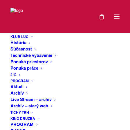
DÁTUM
#Kjúb 02: Dogma
24
Divadlo:
KLUB LÚČ
APR
História
Komunál
2020
Súčasnosť
Technické vybavenie
Ponuka priestorov
EXPIRED!
Ponuka práce
Divadelná inscenácia Komunál je sled
2 %
mikropríbehov ľudí, ktorí sa rozhodli
ČAS
PROGRAM
vsúpiť na javisko verejného života.
Aktuál
Konanie postáv vyzerá navonok
Archív
21:00
otvorené a úprimné, no postupne sa
Live Stream – archiv
demaskuje ako manipulatívna hra s
Archív – starý web
emóciami a očakávaniami publika.
VIAC
TICHÝ TRH
KINO DRUŽBA
Inscenované modely správania sa
INFO
PROGRAM
stávajú základom pre vytvorenie