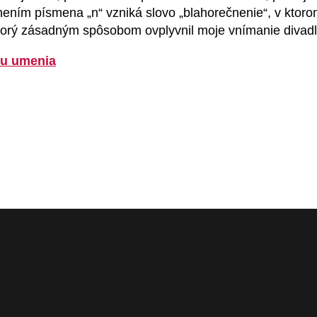
nením písmena „n“ vzniká slovo „blahorečnenie“, v ktor
torý zásadným spôsobom ovplyvnil moje vnímanie divadla
ru umenia