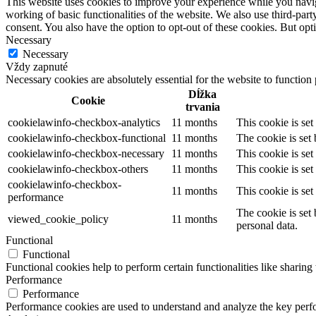
This website uses cookies to improve your experience while you navigat
working of basic functionalities of the website. We also use third-pa
consent. You also have the option to opt-out of these cookies. But op
Necessary
Necessary
Vždy zapnuté
Necessary cookies are absolutely essential for the website to function
Dĺžka
Cookie
trvania
cookielawinfo-checkbox-analytics
11 months
This cookie is se
cookielawinfo-checkbox-functional
11 months
The cookie is set
cookielawinfo-checkbox-necessary
11 months
This cookie is se
cookielawinfo-checkbox-others
11 months
This cookie is se
cookielawinfo-checkbox-
11 months
This cookie is se
performance
The cookie is set
viewed_cookie_policy
11 months
personal data.
Functional
Functional
Functional cookies help to perform certain functionalities like sharing 
Performance
Performance
Performance cookies are used to understand and analyze the key perfor