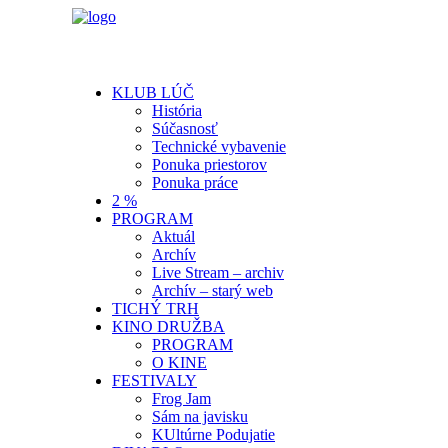
KLUB LÚČ
História
Súčasnosť
Technické vybavenie
Ponuka priestorov
Ponuka práce
2 %
PROGRAM
Aktuál
Archív
Live Stream – archiv
Archív – starý web
TICHÝ TRH
KINO DRUŽBA
PROGRAM
O KINE
FESTIVALY
Frog Jam
Sám na javisku
KUltúrne Podujatie