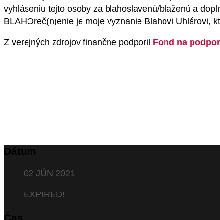
vyhláseniu tejto osoby za blahoslavenú/blaženú a dopl
BLAHOreč(n)enie je moje vyznanie Blahovi Uhlárovi, k
Z verejných zdrojov finančne podporil
Fond na podpo
Dátum
02 JÚN 2021
EXPIRED!
Čas