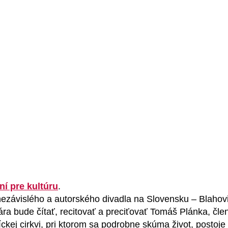
ní pre kultúru
.
nezávislého a autorského divadla na Slovensku – Blahovi
ára bude čítať, recitovať a preciťovať Tomáš Plánka, čl
íckej cirkvi, pri ktorom sa podrobne skúma život, postoj