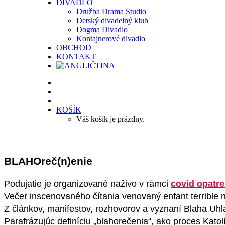
DIVADLO
Družba Drama Studio
Detský divadelný klub
Dogma Divadlo
Kontajnerové divadlo
OBCHOD
KONTAKT
KOŠÍK
Váš košík je prázdny.
BLAHOreč(n)enie
Podujatie je organizované naživo v rámci
covid opatre
Večer inscenovaného čítania venovaný enfant terrible 
Z článkov, manifestov, rozhovorov a vyznaní Blaha Uhl
Parafrázujúc definíciu „blahorečenia“, ako proces Katol