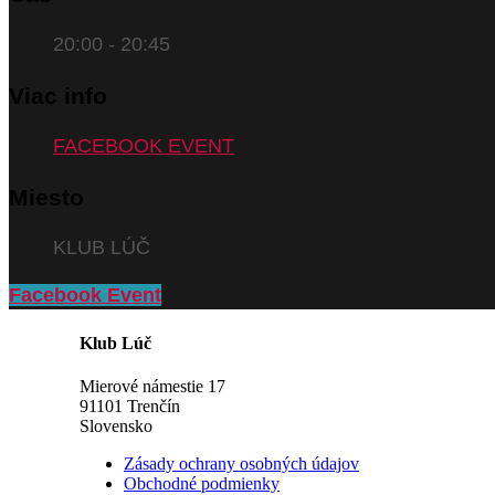
20:00 - 20:45
Viac info
FACEBOOK EVENT
Miesto
KLUB LÚČ
Facebook Event
Klub Lúč
Mierové námestie 17
91101 Trenčín
Slovensko
Zásady ochrany osobných údajov
Obchodné podmienky