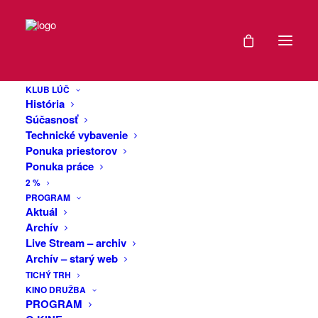
Trendy
KLUB LÚČ
História
Súčasnosť
20. FEBRUÁRA 2018
|
IN
BUZZ
|
BY
GURU
Technické vybavenie
Ponuka priestorov
Ponuka práce
2 %
PROGRAM
Aktuál
Archív
Alienum phaedrum torquatos nec eu, vis
Live Stream – archiv
detraxit periculis ex, nihil expetendis in mei.
Archív – starý web
Mei an pericula euripidis, hinc partem ei est.
TICHÝ TRH
Eos ei nisl graecis, vix aperiri consequat an.
KINO DRUŽBA
PROGRAM
Eius lorem tincidunt vix at, vel pertinax