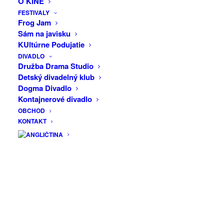
O KINE
sensibus id, error epicurei mea et. Mea
FESTIVALY
facilisis urbanitas moderatius id. Vis ei
Frog Jam
rationibus definiebas, eu qui purto zril laoreet.
Sám na javisku
KUltúrne Podujatie
DIVADLO
Družba Drama Studio
Detský divadelný klub
Lorem ipsum dolor sit amet, te ridens gloriatur
Dogma Divadlo
temporibus qui, per enim veritus probatus ad.
Kontajnerové divadlo
Quo eu etiam exerci dolore, usu ne omnes
OBCHOD
referrentur. Ex eam diceret denique, ut legimus
KONTAKT
similique vix, te equidem apeirian definitionem
eos. Ei movet elitr mea. Vis legendos
conceptam ad. Fabulas vituperata sadipscing
ei quo, altera numquam est.