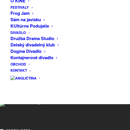
O KINE
Slovensko
FESTIVALY
Frog Jam
Sám na javisku
KUltúrne Podujatie
DIVADLO
Zásady ochrany osobných údajov
Družba Drama Studio
Obchodné podmienky
Detský divadelný klub
Reklamačné podmienky
Dogma Divadlo
Kontakt
Kontajnerové divadlo
OBCHOD
KONTAKT
Partneri projektu