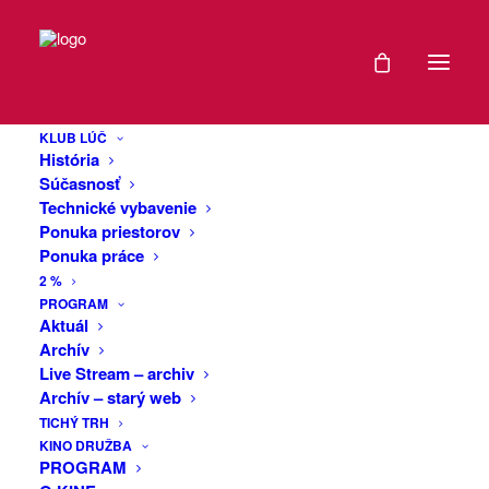
LIVE STREAM
> Aktuálne
KLUB LÚČ
História
Aktuálne nie je pripravovaný žiadny live stream. Všetky
Súčasnosť
podujatia organizujeme naživo v režime ZÁKLAD a
Technické vybavenie
nájdete ich
TU
.
Ponuka priestorov
Ponuka práce
Všetky doterajšie streamy nájdete v sekcii
Archív
2 %
PROGRAM
Aktuál
Archív
Live Stream – archiv
Archív – starý web
Klub Lúč
TICHÝ TRH
KINO DRUŽBA
Mierové námestie 17
PROGRAM
91101 Trenčín