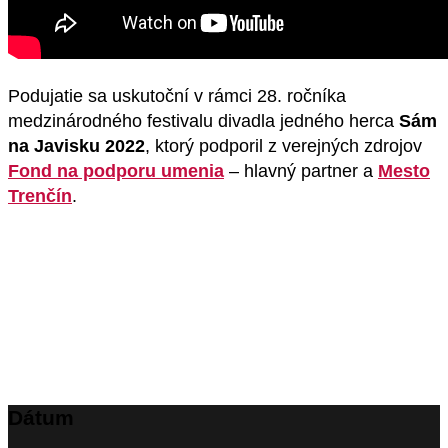
Podujatie sa uskutoční v rámci 28. ročníka
medzinárodného festivalu divadla jedného herca
Sám
na Javisku 2022
, ktorý podporil z verejných zdrojov
Fond na podporu umenia
– hlavný partner a
Mesto
Trenčín
.
Dátum