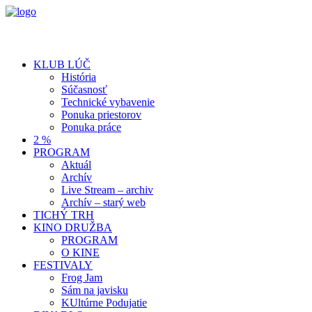
KLUB LÚČ
História
Súčasnosť
Technické vybavenie
Ponuka priestorov
Ponuka práce
2 %
PROGRAM
Aktuál
Archív
Live Stream – archiv
Archív – starý web
TICHÝ TRH
KINO DRUŽBA
PROGRAM
O KINE
FESTIVALY
Frog Jam
Sám na javisku
KUltúrne Podujatie