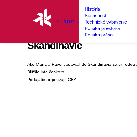
História
Súčasnosť
Technické vybavenie
KLUB LÚČ
Ponuka priestorov
WWOOFing: Ako Mária a 
Ponuka práce
Škandinávie
Ako Mária a Pavel cestovali do Škandinávie za prírodou
Bližšie info čoskoro.
Podujatie organizuje CEA.