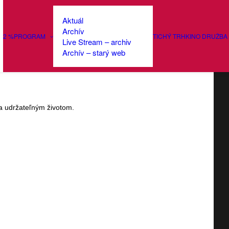
Aktuál
Archív
2 %
PROGRAM
TICHÝ TRH
KINO DRUŽBA
Live Stream – archiv
Archív – starý web
Pavel cestovali do
 a udržateľným životom.