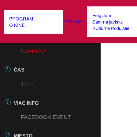
Frog Jam
PROGRAM
Sám na javisku
FESTIVALY
DÁTUM
O KINE
KUltúrne Podujatie
27 MAR 2025
EXPIRED!
ČAS
17:00
VIAC INFO
FACEBOOK EVENT
MIESTO