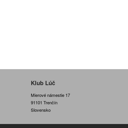
Klub Lúč
Mierové námestie 17
91101 Trenčín
Slovensko