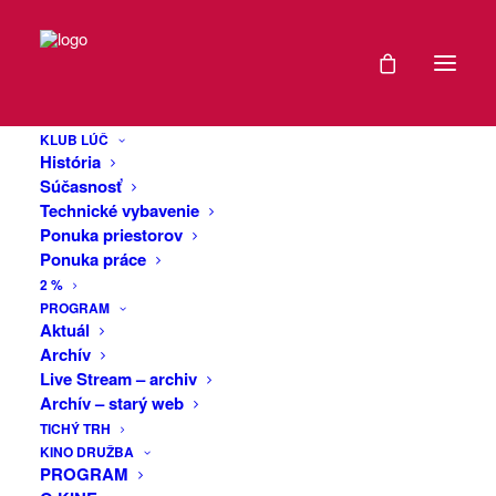
DÁTUM
Workshop
14
bubnovania na
KLUB LÚČ
APR
História
Africké bubny
2023
Súčasnosť
Technické vybavenie
Ponuka priestorov
EXPIRED!
Ponuka práce
Workshop hry na africké bubny určený
2 %
začiatočníkom aj pokročilejším. Naučíme
ČAS
PROGRAM
Vás tradičný rytmus na djembe z Guinei,
Aktuál
vyskúšate si techniku hry na tento
Archív
18:00
nástroj, ako sólovať a aký je to pocit, keď
Live Stream – archiv
-
hrá celá skupina aj s basovými bubnami
Archív – starý web
20:00
(dundunmi). Pozývame všetkých bez
TICHÝ TRH
KINO DRUŽBA
obmedzenia veku a bez ohľadu na
PROGRAM
skúsenosti, djembe je intuitívny a
CENA