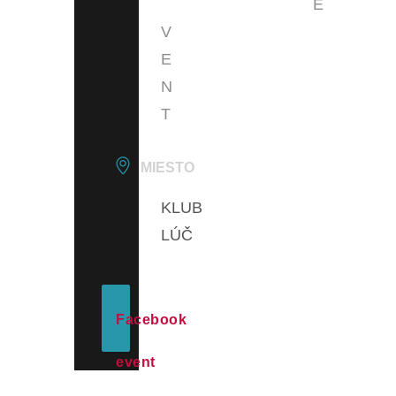
E
V
E
N
T
MIESTO
KLUB
LÚČ
Facebook
event