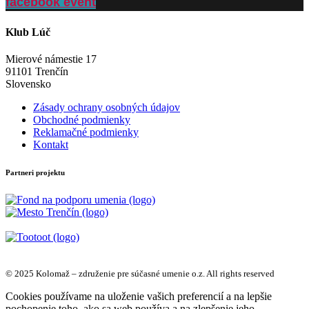
facebook event
Klub Lúč
Mierové námestie 17
91101 Trenčín
Slovensko
Zásady ochrany osobných údajov
Obchodné podmienky
Reklamačné podmienky
Kontakt
Partneri projektu
© 2025 Kolomaž – združenie pre súčasné umenie o.z. All rights reserved
Cookies používame na uloženie vašich preferencií a na lepšie
pochopenie toho, ako sa web používa a na zlepšenie jeho