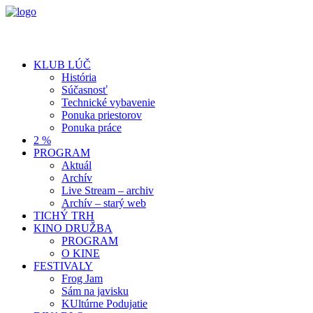
KLUB LÚČ
História
Súčasnosť
Technické vybavenie
Ponuka priestorov
Ponuka práce
2 %
PROGRAM
Aktuál
Archív
Live Stream – archiv
Archív – starý web
TICHÝ TRH
KINO DRUŽBA
PROGRAM
O KINE
FESTIVALY
Frog Jam
Sám na javisku
KUltúrne Podujatie