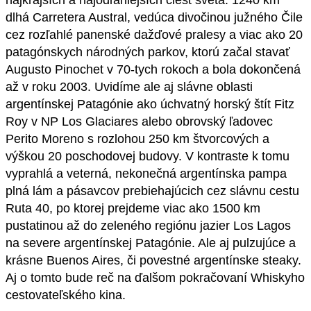
najkrajších a najodľahlejších ciest sveta. 1240 km
dlhá Carretera Austral, vedúca divočinou južného Čile
cez rozľahlé panenské dažďové pralesy a viac ako 20
patagónskych národných parkov, ktorú začal stavať
Augusto Pinochet v 70-tych rokoch a bola dokončená
až v roku 2003. Uvidíme ale aj slávne oblasti
argentínskej Patagónie ako úchvatný horský štít Fitz
Roy v NP Los Glaciares alebo obrovský ľadovec
Perito Moreno s rozlohou 250 km štvorcových a
výškou 20 poschodovej budovy. V kontraste k tomu
vyprahlá a veterná, nekonečná argentínska pampa
plná lám a pásavcov prebiehajúcich cez slávnu cestu
Ruta 40, po ktorej prejdeme viac ako 1500 km
pustatinou až do zeleného regiónu jazier Los Lagos
na severe argentínskej Patagónie. Ale aj pulzujúce a
krásne Buenos Aires, či povestné argentínske steaky.
Aj o tomto bude reč na ďalšom pokračovaní Whiskyho
cestovateľského kina.