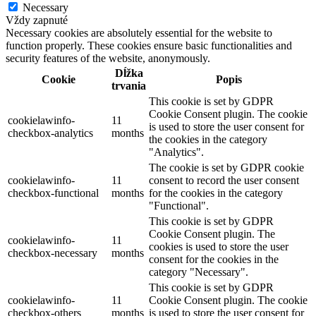
Necessary
Vždy zapnuté
Necessary cookies are absolutely essential for the website to
function properly. These cookies ensure basic functionalities and
security features of the website, anonymously.
Dĺžka
Cookie
Popis
trvania
This cookie is set by GDPR
Cookie Consent plugin. The cookie
cookielawinfo-
11
is used to store the user consent for
checkbox-analytics
months
the cookies in the category
"Analytics".
The cookie is set by GDPR cookie
cookielawinfo-
11
consent to record the user consent
checkbox-functional
months
for the cookies in the category
"Functional".
This cookie is set by GDPR
Cookie Consent plugin. The
cookielawinfo-
11
cookies is used to store the user
checkbox-necessary
months
consent for the cookies in the
category "Necessary".
This cookie is set by GDPR
cookielawinfo-
11
Cookie Consent plugin. The cookie
checkbox-others
months
is used to store the user consent for