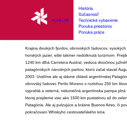
História
Súčasnosť
Technické vybavenie
KLUB LÚČ
Ponuka priestorov
Whiskyho cestovateľské
Ponuka práce
Krajina divokých fjordov, obrovských ľadovcov, vysokých
horských jazier, ešte takmer nedotknutá turizmom. Prejde
1240 km dlhá Carretera Austral, vedúca divočinou južné
patagónskych národných parkov, ktorú začal stavať Augu
2003. Uvidíme ale aj slávne oblasti argentínskej Patagón
obrovský ľadovec Perito Moreno s rozlohou 250 km štvo
vyprahlá a veterná, nekonečná argentínska pampa plná 
ktorej prejdeme viac ako 1500 km pustatinou až do zele
Patagónie. Ale aj pulzujúce a krásne Buenos Aires, či p
pokračovaní Whiskyho cestovateľského kina.