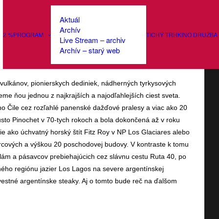
Aktuál
Archív
2 %
PROGRAM
TICHÝ TRH
KINO DRUŽBA
Live Stream – archiv
 kino: Patagónia
Archív – starý web
 vulkánov, pionierskych dediniek, nádherných tyrkysových
me ňou jednou z najkrajších a najodľahlejších ciest sveta.
ho Čile cez rozľahlé panenské dažďové pralesy a viac ako 20
sto Pinochet v 70-tych rokoch a bola dokončená až v roku
ie ako úchvatný horský štít Fitz Roy v NP Los Glaciares alebo
rcových a výškou 20 poschodovej budovy. V kontraste k tomu
lám a pásavcov prebiehajúcich cez slávnu cestu Ruta 40, po
ného regiónu jazier Los Lagos na severe argentínskej
ovestné argentínske steaky. Aj o tomto bude reč na ďalšom