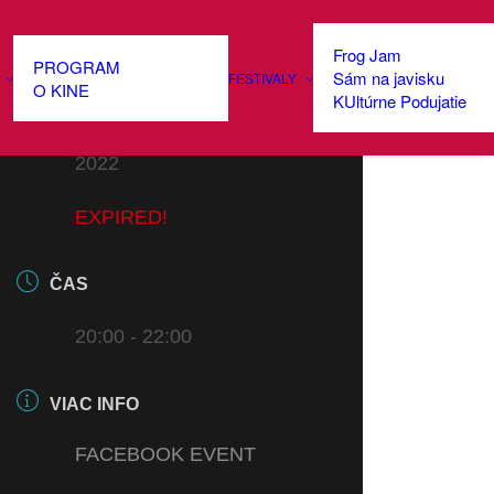
Frog Jam
PROGRAM
Sám na javisku
FESTIVALY
DÁTUM
O KINE
KUltúrne Podujatie
14 DEC 2021
- 14 DEC
2022
EXPIRED!
ČAS
20:00 - 22:00
VIAC INFO
FACEBOOK EVENT