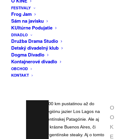
O KINE
a viac ako 20 patagónskych národných
FESTIVALY
-
parkov, ktorú začal stavať Augusto
Frog Jam
22:00
Pinochet v 70-tych rokoch a bola
Sám na javisku
dokončená až v roku 2003. Uvidíme ale
KUltúrne Podujatie
aj slávne oblasti argentínskej Patagónie
DIVADLO
VIAC
Družba Drama Studio
ako úchvatný horský štít Fitz Roy v NP
INFO
Detský divadelný klub
Los Glaciares alebo obrovský ľadovec
Dogma Divadlo
Perito Moreno s rozlohou 250 km
F
Kontajnerové divadlo
štvorcových a výškou 20 poschodovej
OBCHOD
A
budovy. V kontraste k tomu vyprahlá a
KONTAKT
C
veterná, nekonečná argentínska pampa
E
plná lám a pásavcov prebiehajúcich cez
slávnu cestu Ruta 40, po ktorej prejdeme
B
viac ako 1500 km pustatinou až do
O
zeleného regiónu jazier Los Lagos na
O
severe argentínskej Patagónie. Ale aj
K
pulzujúce a krásne Buenos Aires, či
povestné argentínske steaky. Aj o tomto
E