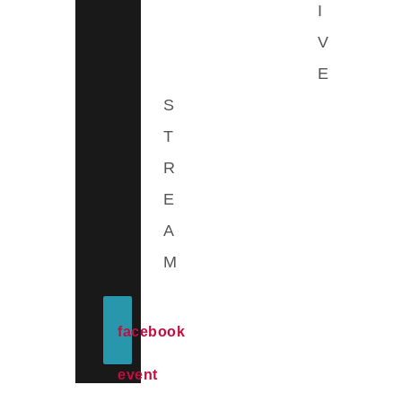
I
V
E
S
T
R
E
A
M
facebook
event