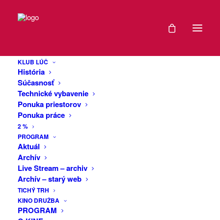
DÁTUM
Whiskyho
14
cestovateľské
KLUB LÚČ
DEC
História
kino: Patagónia
2021
Súčasnosť
Technické vybavenie
-
Ponuka priestorov
14
Ponuka práce
Krajina divokých fjordov, obrovských
DEC
2 %
ľadovcov, vysokých vulkánov,
PROGRAM
pionierskych dediniek, nádherných
2022
Aktuál
tyrkysových horských jazier, ešte takmer
Archív
nedotknutá turizmom. Prejdeme ňou
EXPIRED!
Live Stream – archiv
jednou z najkrajších a najodľahlejších
Archív – starý web
ciest sveta. 1240 km dlhá Carretera
TICHÝ TRH
ČAS
KINO DRUŽBA
Austral, vedúca divočinou južného Čile
PROGRAM
cez rozľahlé panenské dažďové pralesy
20:00