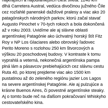
najkrajších a najodľahlejších ciest sveta. 1240 km
dlhá Carretera Austral, vedúca divočinou južného Čile
cez rozľahlé panenské dažďové pralesy a viac ako 20
patagónskych národných parkov, ktorú začal stavať
Augusto Pinochet v 70-tych rokoch a bola dokončená
až v roku 2003. Uvidíme ale aj slávne oblasti
argentínskej Patagónie ako úchvatný horský štít Fitz
Roy v NP Los Glaciares alebo obrovský ľadovec
Perito Moreno s rozlohou 250 km štvorcových a
výškou 20 poschodovej budovy. V kontraste k tomu
vyprahlá a veterná, nekonečná argentínska pampa
plná lám a pásavcov prebiehajúcich cez slávnu cestu
Ruta 40, po ktorej prejdeme viac ako 1500 km
pustatinou až do zeleného regiónu jazier Los Lagos
na severe argentínskej Patagónie. Ale aj pulzujúce a
krásne Buenos Aires, či povestné argentínske steaky.
Aj o tomto bude reč na ďalšom pokračovaní Whiskyho
cestovateľského kina.