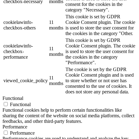
checkbox-necessary
months
consent for the cookies in the
category "Necessary".
This cookie is set by GDPR
cookielawinfo-
11
Cookie Consent plugin. The cookie
checkbox-others
months
is used to store the user consent for
the cookies in the category "Other.
This cookie is set by GDPR
cookielawinfo-
Cookie Consent plugin. The cookie
11
checkbox-
is used to store the user consent for
months
performance
the cookies in the category
"Performance".
The cookie is set by the GDPR
Cookie Consent plugin and is used
11
viewed_cookie_policy
to store whether or not user has
months
consented to the use of cookies. It
does not store any personal data.
Functional
Functional
Functional cookies help to perform certain functionalities like
sharing the content of the website on social media platforms, collect
feedbacks, and other third-party features.
Performance
Performance
Performance cookies are used to understand and analyze the key