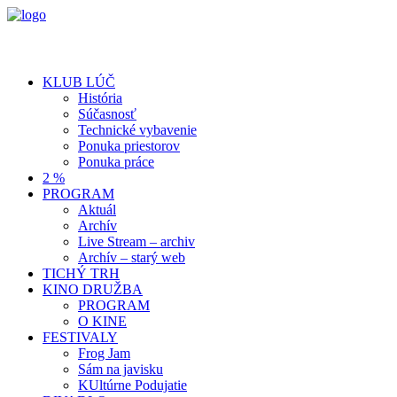
KLUB LÚČ
História
Súčasnosť
Technické vybavenie
Ponuka priestorov
Ponuka práce
2 %
PROGRAM
Aktuál
Archív
Live Stream – archiv
Archív – starý web
TICHÝ TRH
KINO DRUŽBA
PROGRAM
O KINE
FESTIVALY
Frog Jam
Sám na javisku
KUltúrne Podujatie