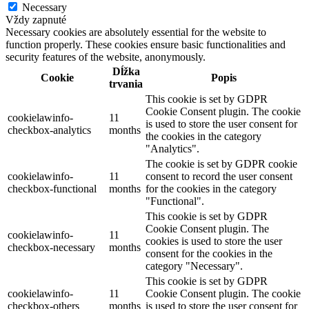
Necessary
Vždy zapnuté
Necessary cookies are absolutely essential for the website to
function properly. These cookies ensure basic functionalities and
security features of the website, anonymously.
Dĺžka
Cookie
Popis
trvania
This cookie is set by GDPR
Cookie Consent plugin. The cookie
cookielawinfo-
11
is used to store the user consent for
checkbox-analytics
months
the cookies in the category
"Analytics".
The cookie is set by GDPR cookie
cookielawinfo-
11
consent to record the user consent
checkbox-functional
months
for the cookies in the category
"Functional".
This cookie is set by GDPR
Cookie Consent plugin. The
cookielawinfo-
11
cookies is used to store the user
checkbox-necessary
months
consent for the cookies in the
category "Necessary".
This cookie is set by GDPR
cookielawinfo-
11
Cookie Consent plugin. The cookie
checkbox-others
months
is used to store the user consent for