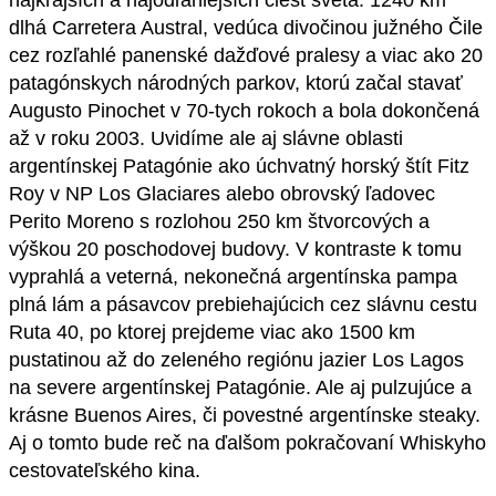
najkrajších a najodľahlejších ciest sveta. 1240 km
dlhá Carretera Austral, vedúca divočinou južného Čile
cez rozľahlé panenské dažďové pralesy a viac ako 20
patagónskych národných parkov, ktorú začal stavať
Augusto Pinochet v 70-tych rokoch a bola dokončená
až v roku 2003. Uvidíme ale aj slávne oblasti
argentínskej Patagónie ako úchvatný horský štít Fitz
Roy v NP Los Glaciares alebo obrovský ľadovec
Perito Moreno s rozlohou 250 km štvorcových a
výškou 20 poschodovej budovy. V kontraste k tomu
vyprahlá a veterná, nekonečná argentínska pampa
plná lám a pásavcov prebiehajúcich cez slávnu cestu
Ruta 40, po ktorej prejdeme viac ako 1500 km
pustatinou až do zeleného regiónu jazier Los Lagos
na severe argentínskej Patagónie. Ale aj pulzujúce a
krásne Buenos Aires, či povestné argentínske steaky.
Aj o tomto bude reč na ďalšom pokračovaní Whiskyho
cestovateľského kina.