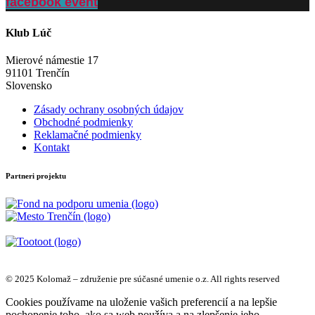
facebook event
Klub Lúč
Mierové námestie 17
91101 Trenčín
Slovensko
Zásady ochrany osobných údajov
Obchodné podmienky
Reklamačné podmienky
Kontakt
Partneri projektu
© 2025 Kolomaž – združenie pre súčasné umenie o.z. All rights reserved
Cookies používame na uloženie vašich preferencií a na lepšie
pochopenie toho, ako sa web používa a na zlepšenie jeho