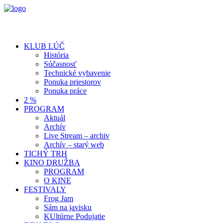
KLUB LÚČ
História
Súčasnosť
Technické vybavenie
Ponuka priestorov
Ponuka práce
2 %
PROGRAM
Aktuál
Archív
Live Stream – archiv
Archív – starý web
TICHÝ TRH
KINO DRUŽBA
PROGRAM
O KINE
FESTIVALY
Frog Jam
Sám na javisku
KUltúrne Podujatie