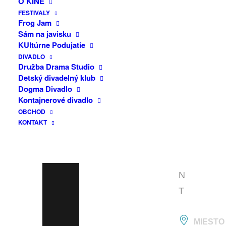
O KINE
F
FESTIVALY
A
Frog Jam
Sám na javisku
C
KUltúrne Podujatie
E
DIVADLO
B
Družba Drama Studio
Detský divadelný klub
O
Dogma Divadlo
O
Kontajnerové divadlo
OBCHOD
K
KONTAKT
E
V
E
N
T
MIESTO