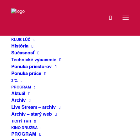
DÁTUM
Washo & band +
22
Take Shelter
KLUB LÚČ
FEB
História
2025
Súčasnosť
Technické vybavenie
Posledná februárová sobota bude v
Ponuka priestorov
EXPIRED!
Klube Lúč v znamení lokálnej autorskej
Ponuka práce
tvorby. Trenčiansky skladateľ a hudobník
2 %
Vašo Michalčík spolu so svojou kapelou
ČAS
PROGRAM
predvedú staršie aj nové songy, ktoré sa
Aktuál
Archív
vyznačujú špecifickým prejavom a
20:00
Live Stream – archiv
textami. Vystúpia aj skvelí Take Shelter z
Archív – starý web
Trenčína s novým programom plným
VIAC
TICHÝ TRH
dynamických a atmosférických trackov.
KINO DRUŽBA
INFO
Tešíme sa na vás!
PROGRAM