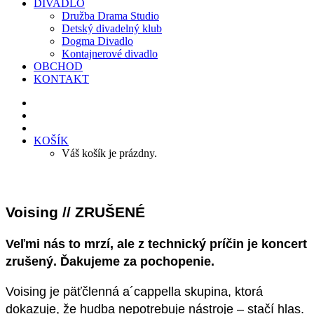
DIVADLO
Družba Drama Studio
Detský divadelný klub
Dogma Divadlo
Kontajnerové divadlo
OBCHOD
KONTAKT
KOŠÍK
Váš košík je prázdny.
Voising // ZRUŠENÉ
Veľmi nás to mrzí, ale z technický príčin je koncert
zrušený. Ďakujeme za pochopenie.
Voising je päťčlenná a´cappella skupina, ktorá
dokazuje, že hudba nepotrebuje nástroje – stačí hlas.