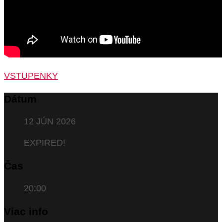
VSTUPENKY
Dátum
12 JÚN 2026
EXPIRED!
Čas
20:00
Viac info