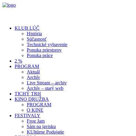
KLUB LÚČ
História
Súčasnosť
Technické vybavenie
Ponuka priestorov
Ponuka práce
2 %
PROGRAM
Aktuál
Archív
Live Stream – archiv
Archív – starý web
TICHÝ TRH
KINO DRUŽBA
PROGRAM
O KINE
FESTIVALY
Frog Jam
Sám na javisku
KUltúrne Podujatie