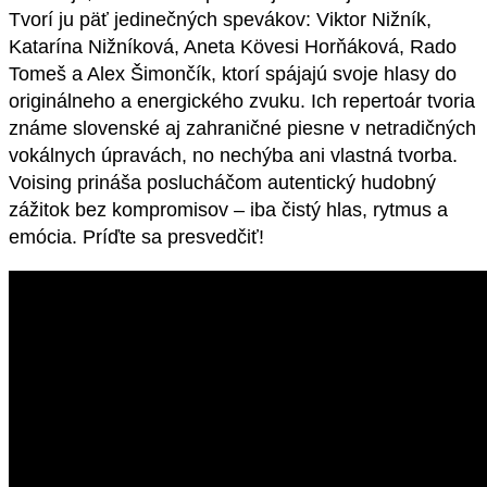
Tvorí ju päť jedinečných spevákov: Viktor Nižník,
Katarína Nižníková, Aneta Kövesi Horňáková, Rado
Tomeš a Alex Šimončík, ktorí spájajú svoje hlasy do
originálneho a energického zvuku. Ich repertoár tvoria
známe slovenské aj zahraničné piesne v netradičných
vokálnych úpravách, no nechýba ani vlastná tvorba.
Voising prináša poslucháčom autentický hudobný
zážitok bez kompromisov – iba čistý hlas, rytmus a
emócia. Príďte sa presvedčiť!