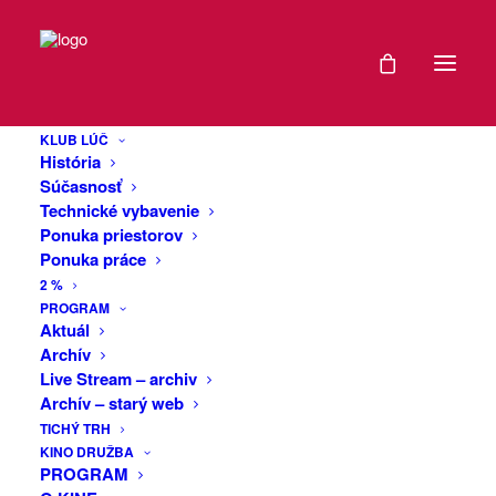
DÁTUM
Viva Joe
16
Strummer 2022:
KLUB LÚČ
DEC
História
BOX +
2022
Súčasnosť
Technické vybavenie
Cherrystreet +
Ponuka priestorov
EXPIRED!
Ponuka práce
Ironic Modern
2 %
World
ČAS
PROGRAM
Aktuál
Archív
19:00
Live Stream – archiv
Desiaty ročník predvianočného stretnutia
-
Archív – starý web
priateľov dobrej muziky a dvadsiate
23:55
TICHÝ TRH
výročie odchodu punkového warlorda
KINO DRUŽBA
menom Joe Strummer.
PROGRAM
VIAC
Vidíme v takejto zostave: