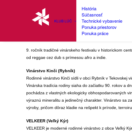
História
Súčasnosť
Technické vybavenie
KLUB LÚČ
Ponuka priestorov
Víno pod Hradom 2026
Ponuka práce
9. ročník tradičné vinárskeho festivalu v historickom c
od reggae cez dub s prímesou afro a indie.
Vinárstvo Kinči (Rybník)
Rodinné vinárstvo Kinči sídli v obci Rybník v Tekovskej 
Vinárska tradícia rodiny siaha do začiatku 90. rokov a 
pochádza z vlastných ekologicky obhospodarovaných vi
výraznú mineralitu a jedinečný charakter. Vinárstvo sa 
výroby, pričom dôraz kladie na rešpekt k prírode, terroi
VELKEER (Veľký Kýr)
VELKEER je moderné rodinné vinárstvo z obce Veľký Kýr 