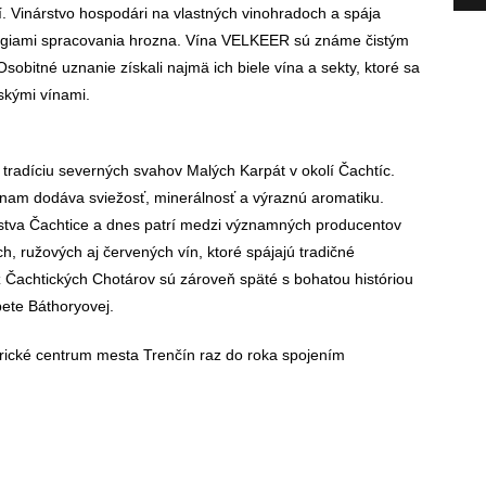
. Vinárstvo hospodári na vlastných vinohradoch a spája
lógiami spracovania hrozna. Vína VELKEER sú známe čistým
obitné uznanie získali najmä ich biele vína a sekty, ktoré sa
skými vínami.
tradíciu severných svahov Malých Karpát v okolí Čachtíc.
vínam dodáva sviežosť, minerálnosť a výraznú aromatiku.
stva Čachtice a dnes patrí medzi významných producentov
ch, ružových aj červených vín, ktoré spájajú tradičné
Čachtických Chotárov sú zároveň späté s bohatou históriou
ete Báthoryovej.
torické centrum mesta Trenčín raz do roka spojením