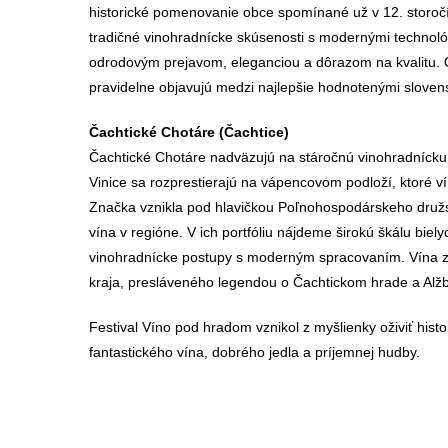
historické pomenovanie obce spomínané už v 12. storočí
tradičné vinohradnícke skúsenosti s modernými techno
odrodovým prejavom, eleganciou a dôrazom na kvalitu. Os
pravidelne objavujú medzi najlepšie hodnotenými sloven
Čachtické Chotáre (Čachtice)
Čachtické Chotáre nadväzujú na stáročnú vinohradnícku 
Vinice sa rozprestierajú na vápencovom podloží, ktoré 
Značka vznikla pod hlavičkou Poľnohospodárskeho druž
vína v regióne. V ich portfóliu nájdeme širokú škálu biely
vinohradnícke postupy s moderným spracovaním. Vína z 
kraja, presláveného legendou o Čachtickom hrade a Alžb
Festival Víno pod hradom vznikol z myšlienky oživiť his
fantastického vína, dobrého jedla a príjemnej hudby.