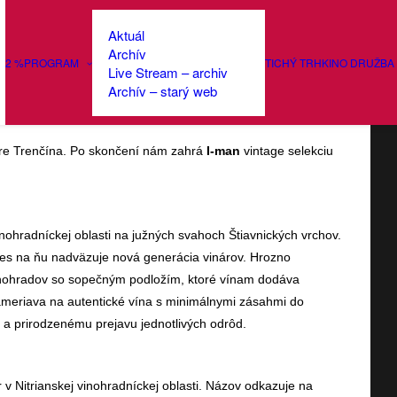
Aktuál
Archív
2 %
PROGRAM
TICHÝ TRH
KINO DRUŽBA
Live Stream – archiv
Archív – starý web
entre Trenčína. Po skončení nám zahrá
I-man
vintage selekciu
vinohradníckej oblasti na južných svahoch Štiavnických vrchov.
dnes na ňu nadväzuje nová generácia vinárov. Hrozno
nohradov so sopečným podložím, ktoré vínam dodáva
zameriava na autentické vína s minimálnymi zásahmi do
ru a prirodzenému prejavu jednotlivých odrôd.
v Nitrianskej vinohradníckej oblasti. Názov odkazuje na