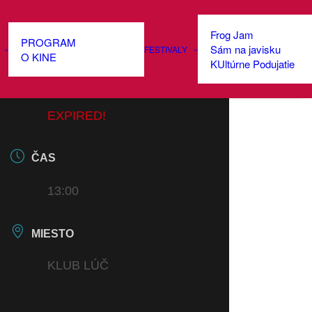
Frog Jam
PROGRAM
Sám na javisku
FESTIVALY
DÁTUM
O KINE
KUltúrne Podujatie
13 JÚN 2026
EXPIRED!
ČAS
13:00
MIESTO
KLUB LÚČ