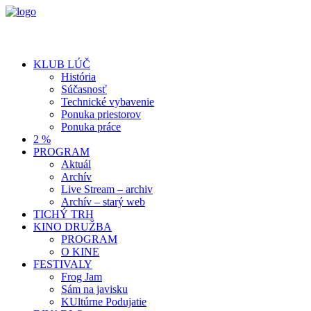
KLUB LÚČ
História
Súčasnosť
Technické vybavenie
Ponuka priestorov
Ponuka práce
2 %
PROGRAM
Aktuál
Archív
Live Stream – archiv
Archív – starý web
TICHÝ TRH
KINO DRUŽBA
PROGRAM
O KINE
FESTIVALY
Frog Jam
Sám na javisku
KUltúrne Podujatie