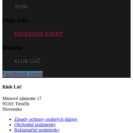
20:00
Viac info
FACEBOOK EVENT
Miesto
KLUB LÚČ
Facebook event
Klub Lúč
Mierové námestie 17
91101 Trenčín
Slovensko
Zásady ochrany osobných údajov
Obchodné podmienky
Reklamačné podmienky