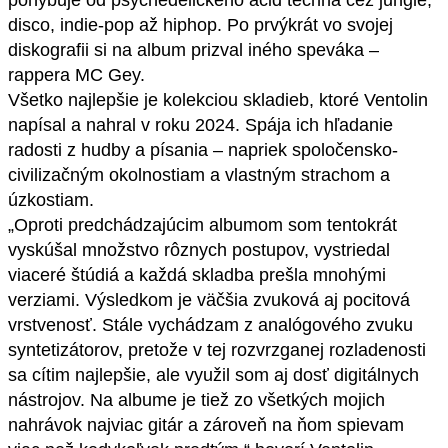
pohybuje od psychedelického acid techna cez jungle,
disco, indie-pop až hiphop. Po prvýkrát vo svojej
diskografii si na album prizval iného speváka –
rappera MC Gey.
Všetko najlepšie je kolekciou skladieb, ktoré Ventolin
napísal a nahral v roku 2024. Spája ich hľadanie
radosti z hudby a písania – napriek spoločensko-
civilizačným okolnostiam a vlastným strachom a
úzkostiam.
„Oproti predchádzajúcim albumom som tentokrát
vyskúšal množstvo rôznych postupov, vystriedal
viaceré štúdiá a každá skladba prešla mnohými
verziami. Výsledkom je väčšia zvuková aj pocitová
vrstvenosť. Stále vychádzam z analógového zvuku
syntetizátorov, pretože v tej rozvrzganej rozladenosti
sa cítim najlepšie, ale využil som aj dosť digitálnych
nástrojov. Na albume je tiež zo všetkých mojich
nahrávok najviac gitár a zároveň na ňom spievam