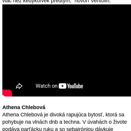
viac než kedykoľvek predtým,“ hovorí Ventolin.
Athena Chlebová
Athena Chlebová je divoká rapujúca bytosť, ktorá sa
pohybuje na vlnách dnb a techna. V úvahách o živote
podáva parťácku ruku a so sebairóniou dávkuje