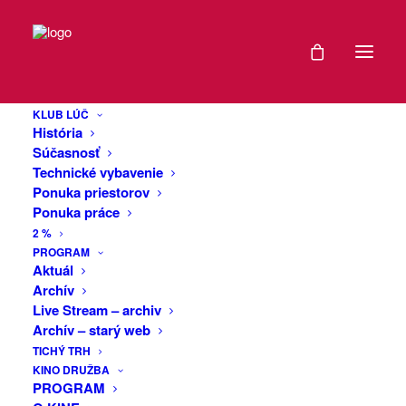
DÁTUM
Večer najlepších
27
filmov a seriálov
KLUB LÚČ
JAN
História
roka 2021
2022
Súčasnosť
Technické vybavenie
Ponuka priestorov
EXPIRED!
Ponuka práce
Rok 2021 bol opäť zaťažený pandémiou,
2 %
ale už teraz je jasné, že priniesol
ČAS
PROGRAM
mimoriadne diela v oblasti svetovej
Aktuál
kinematografie a seriálovej televíznej
Archív
19:30
produkcie. Počas filmového večera si
Live Stream – archiv
-
predstavíme len to najlepšie z
Archív – starý web
moderného vnímania audiovizuálneho
21:30
TICHÝ TRH
KINO DRUŽBA
umenia. Je pozoruhodné, ako sa tento
PROGRAM
druh tvorby stále vyvíja a hľadá nové
VIAC