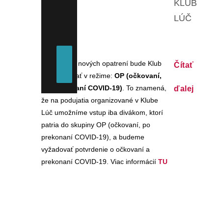
KLUB
LÚČ
–
Na základe nových opatrení bude Klub
Čítať
Lúč fungovať v režime:
OP (očkovaní,
po prekonaní COVID-19)
. To znamená,
ďalej
že na podujatia organizované v Klube
Lúč umožníme vstup iba divákom, ktorí
patria do skupiny OP (očkovaní, po
prekonaní COVID-19), a budeme
vyžadovať potvrdenie o očkovaní a
prekonaní COVID-19. Viac informácií
TU