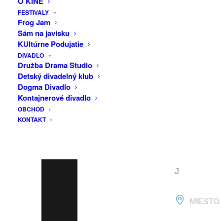
O KINE
cesty ako zaujať často presýtených
INFO
FESTIVALY
divákov a diváčky. Nestrácajte čas s
Frog Jam
priemernosťou a balastom. K slovu sa
Sám na javisku
Č
tentoraz dostane iba kvalita. A
KUltúrne Podujatie
Í
sprevádzať vás ňou bude šéfredaktor
DIVADLO
T
Družba Drama Studio
portálu Kinema.sk, spoluautor filmovej
Detský divadelný klub
A
relácie Do Kina v rádiu Slovensku a člen
Dogma Divadlo
programového tímu najdiváckejšieho
Ť
Kontajnerové divadlo
slovenského filmového festivalu
OBCHOD
Ď
Cinematik – Peter Konečný. Predstaví
KONTAKT
A
vám desiatky mimoriadnych filmov
L
ostatných mesiacov, ktoré ho skutočne
zaujali.
E
J
MIESTO