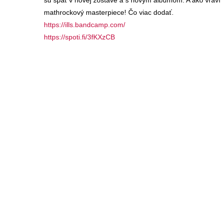
sú späť v novej zostave a s novým albumom. A ako vraví
mathrockový masterpiece! Čo viac dodať.
https://ills.bandcamp.com/
https://spoti.fi/3fKXzCB