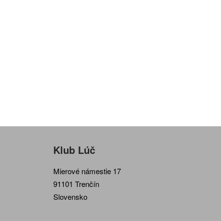
Klub Lúč
Mierové námestie 17
91101 Trenčín
Slovensko