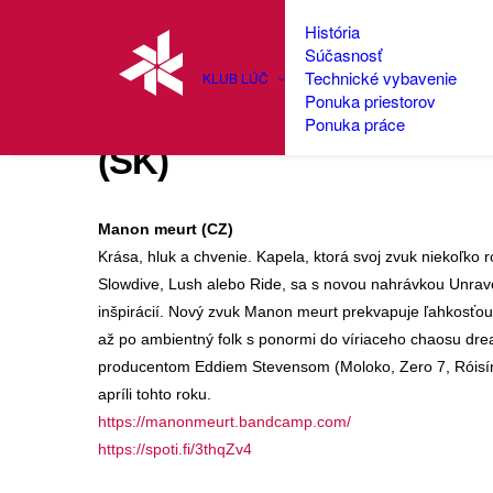
História
Súčasnosť
Technické vybavenie
KLUB LÚČ
Ponuka priestorov
Unravel The Random! : M
Ponuka práce
(SK)
Manon meurt (CZ)
Krása, hluk a chvenie. Kapela, ktorá svoj zvuk niekoľko
Slowdive, Lush alebo Ride, sa s novou nahrávkou Unrav
inšpirácií. Nový zvuk Manon meurt prekvapuje ľahkosťou
až po ambientný folk s ponormi do víriaceho chaosu dre
producentom Eddiem Stevensom (Moloko, Zero 7, Róisín 
apríli tohto roku.
https://manonmeurt.bandcamp.com/
https://spoti.fi/3thqZv4