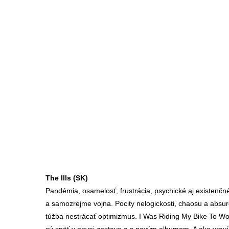
The Ills (SK)
Pandémia, osamelosť, frustrácia, psychické aj existenčn
a samozrejme vojna. Pocity nelogickosti, chaosu a absurd
túžba nestrácať optimizmus. I Was Riding My Bike To Wo