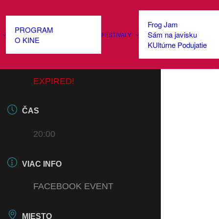
Frog Jam
PROGRAM
Sám na javisku
FESTIVALY
DÁTUM
O KINE
KUltúrne Podujatie
17 OKT 2024
EXPIRED!
ČAS
20:00
VIAC INFO
FACEBOOK EVENT
MIESTO