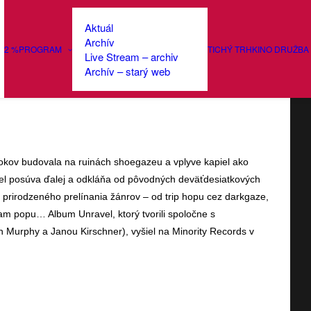
Aktuál
Archív
2 %
PROGRAM
TICHÝ TRH
KINO DRUŽBA
Live Stream – archiv
anon meurt (CZ) + The Ills
Archív – starý web
 rokov budovala na ruinách shoegazeu a vplyve kapiel ako
el posúva ďalej a odkláňa od pôvodných deväťdesiatkových
 prirodzeného prelínania žánrov – od trip hopu cez darkgaze,
am popu… Album Unravel, ktorý tvorili spoločne s
Murphy a Janou Kirschner), vyšiel na Minority Records v