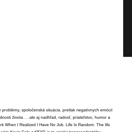
é problémy, spoločenská situácia, pretlak negatívnych emócií
nosti života…..ale aj nadhľad, radosť, priateľstvo, humor a
rk When I Realized I Have No Job. Life Is Random. The Ills