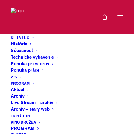
DÁTUM
Trenchtown
15
gangsters párty
KLUB LÚČ
MAR
História
vol.5
2025
Súčasnosť
Technické vybavenie
Ponuka priestorov
EXPIRED!
Ponuka práce
Tieto kapely sa síce propagujú samé od
2 %
seba, stačí, že sa objavia na plagáte..
ČAS
PROGRAM
ale najväčšie promo je šál Trenchtown
Aktuál
Gangsters na mikrofóne. 🙂
Archív
20:00
Live Stream – archiv
Ginnungagap (CZ)
Archív – starý web
https://bandzone.cz/ginnungagap
VIAC
TICHÝ TRH
V.V.Ú. (CZ)
KINO DRUŽBA
INFO
PROGRAM
https://www.facebook.com/share/jbb3ZML923iz4QZe/