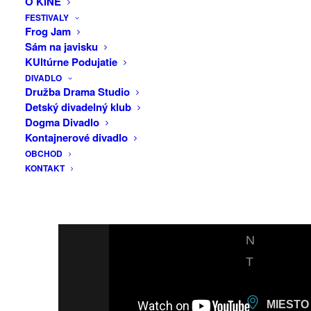
O KINE
F
Rozpor (SK)
FESTIVALY
https://www.facebook.com/share/TfWBrpWgrcm23ZVg/
A
Frog Jam
Načo názov (SK)
Sám na javisku
C
https://www.facebook.com/share/uvfsqmpJGbnYmGzX/
KUltúrne Podujatie
E
Skampararas (PL)
DIVADLO
B
Družba Drama Studio
https://www.facebook.com/share/URXMjgBMFTAfh73P/
Detský divadelný klub
O
Dogma Divadlo
O
Kontajnerové divadlo
OBCHOD
K
KONTAKT
E
V
E
N
T
MIESTO