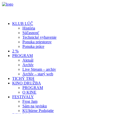
KLUB LÚČ
História
Súčasnosť
Technické vybavenie
Ponuka priestorov
Ponuka práce
2 %
PROGRAM
Aktuál
Archív
Live Stream – archiv
Archív – starý web
TICHÝ TRH
KINO DRUŽBA
PROGRAM
O KINE
FESTIVALY
Frog Jam
Sám na javisku
KUltúrne Podujatie