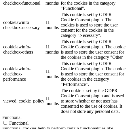
checkbox-functional
months
for the cookies in the category
"Functional".
This cookie is set by GDPR
Cookie Consent plugin. The
cookielawinfo-
11
cookies is used to store the user
checkbox-necessary
months
consent for the cookies in the
category "Necessary".
This cookie is set by GDPR
cookielawinfo-
11
Cookie Consent plugin. The cookie
checkbox-others
months
is used to store the user consent for
the cookies in the category "Other.
This cookie is set by GDPR
cookielawinfo-
Cookie Consent plugin. The cookie
11
checkbox-
is used to store the user consent for
months
performance
the cookies in the category
"Performance".
The cookie is set by the GDPR
Cookie Consent plugin and is used
11
viewed_cookie_policy
to store whether or not user has
months
consented to the use of cookies. It
does not store any personal data.
Functional
Functional
Functional cookies help to perform certain functionalities like