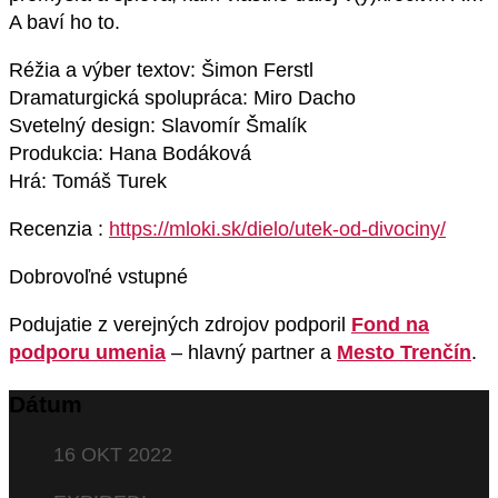
A baví ho to.
Réžia a výber textov: Šimon Ferstl
Dramaturgická spolupráca: Miro Dacho
Svetelný design: Slavomír Šmalík
Produkcia: Hana Bodáková
Hrá: Tomáš Turek
Recenzia :
https://mloki.sk/dielo/utek-od-divociny/
Dobrovoľné vstupné
Podujatie z verejných zdrojov podporil
Fond na
podporu umenia
– hlavný partner a
Mesto Trenčín
.
Dátum
16 OKT 2022