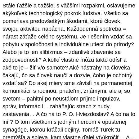
Stále ťažšie a ťažšie, s väčšími rozpakmi, oslavujeme
akýkoľvek technologický pokrok ľudstva. Všetko sa
pomeriava predovšetkým škodami, ktoré človek
svojou aktivitou napácha. Každodenná spotreba =
nárast záťaže celého systému. Je riešením vzdať sa
pobytu v spoločnosti a individuálne utiecť do prírody?
Alebo je to len alibizmus – zdanlivé zbavenie sa
zodpovednosti? A koľkí vlastne môžu takto odísť a
aké to je – žiť v/o samote? Aké nástrahy na človeka
čakajú, čo sa človek naučí a dozvie, čoho je ochotný
vzdať sa? Do akej miery sme závislí na permanentej
komunikácii s rodinou, priateľmi, známymi, ale aj so
svetom – pahltní po neustálom príjme impulzov,
správ, informácií – zaháňajúc strach z nudy,
zastavenia… A čo na to P. O. Hviezdoslav? A čo na to
iní ? O tom všetkom s jedným hercom v opustenej
synagóge, ktorou kráčali dejiny. Tomáš Turek tu
premýšľa a spieva, kam vlastne ďalej v(y)kročiť… A…