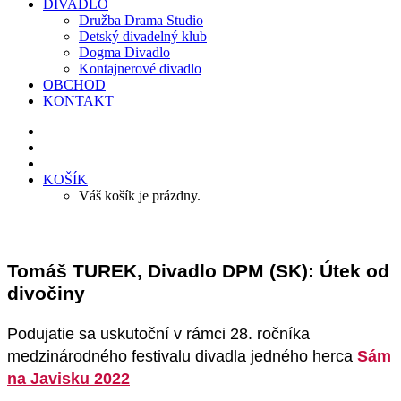
DIVADLO
Družba Drama Studio
Detský divadelný klub
Dogma Divadlo
Kontajnerové divadlo
OBCHOD
KONTAKT
KOŠÍK
Váš košík je prázdny.
Tomáš TUREK, Divadlo DPM (SK): Útek od
divočiny
Podujatie sa uskutoční v rámci 28. ročníka
medzinárodného festivalu divadla jedného herca
Sám
na Javisku 2022