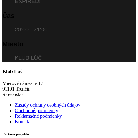
EXPIRED!
Čas
20:00 - 21:00
Miesto
KLUB LÚČ
Klub Lúč
Mierové námestie 17
91101 Trenčín
Slovensko
Zásady ochrany osobných údajov
Obchodné podmienky
Reklamačné podmienky
Kontakt
Partneri projektu