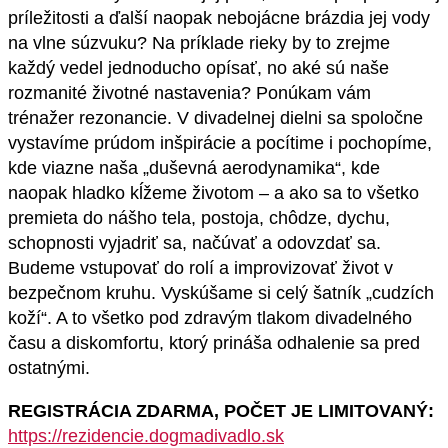
príležitosti a ďalší naopak nebojácne brázdia jej vody
na vlne súzvuku? Na príklade rieky by to zrejme
každý vedel jednoducho opísať, no aké sú naše
rozmanité životné nastavenia? Ponúkam vám
trénažer rezonancie. V divadelnej dielni sa spoločne
vystavíme prúdom inšpirácie a pocítime i pochopíme,
kde viazne naša „duševná aerodynamika“, kde
naopak hladko kĺžeme životom – a ako sa to všetko
premieta do nášho tela, postoja, chôdze, dychu,
schopnosti vyjadriť sa, načúvať a odovzdať sa.
Budeme vstupovať do rolí a improvizovať život v
bezpečnom kruhu. Vyskúšame si celý šatník „cudzích
koží“. A to všetko pod zdravým tlakom divadelného
času a diskomfortu, ktorý prináša odhalenie sa pred
ostatnými.
REGISTRÁCIA ZDARMA, POČET JE LIMITOVANÝ:
https://rezidencie.dogmadivadlo.sk