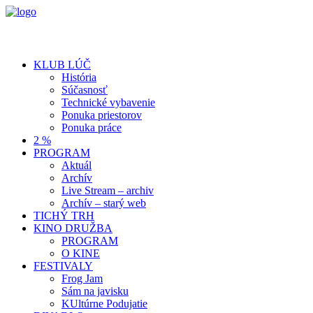
KLUB LÚČ
História
Súčasnosť
Technické vybavenie
Ponuka priestorov
Ponuka práce
2 %
PROGRAM
Aktuál
Archív
Live Stream – archiv
Archív – starý web
TICHÝ TRH
KINO DRUŽBA
PROGRAM
O KINE
FESTIVALY
Frog Jam
Sám na javisku
KUltúrne Podujatie