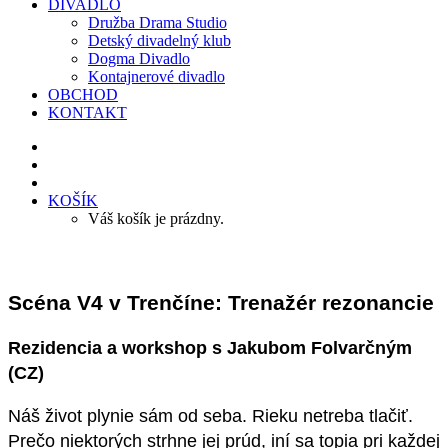
DIVADLO
Družba Drama Studio
Detský divadelný klub
Dogma Divadlo
Kontajnerové divadlo
OBCHOD
KONTAKT
KOŠÍK
Váš košík je prázdny.
Scéna V4 v Trenčíne: Trenažér rezonancie
Rezidencia a workshop s Jakubom Folvarčným
(CZ)
Náš život plynie sám od seba. Rieku netreba tlačiť.
Prečo niektorých strhne jej prúd, iní sa topia pri každej