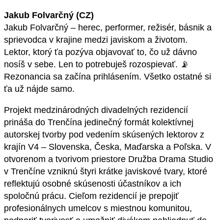
Jakub Folvarčný (CZ)
Jakub Folvarčný – herec, performer, režisér, básnik a
sprievodca v krajine medzi javiskom a životom.
Lektor, ktorý ťa pozýva objavovať to, čo už dávno
nosíš v sebe. Len to potrebuješ rozospievať. 📡
Rezonancia sa začína prihlásením. Všetko ostatné si
ťa už nájde samo.
Projekt medzinárodných divadelných rezidencií
prináša do Trenčína jedinečný formát kolektívnej
autorskej tvorby pod vedením skúsených lektorov z
krajín V4 – Slovenska, Česka, Maďarska a Poľska. V
otvorenom a tvorivom priestore Družba Drama Studio
v Trenčíne vzniknú štyri krátke javiskové tvary, ktoré
reflektujú osobné skúsenosti účastníkov a ich
spoločnú prácu. Cieľom rezidencií je prepojiť
profesionálnych umelcov s miestnou komunitou,