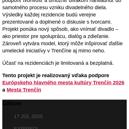
podporiť tvorivosť a umožniť divákom nahliadnuť do
samotného procesu vzniku divadelného diela.
Výsledky každej rezidencie budú verejne
prezentované a doplnené o diskusie s tvorcami.
Projekt ponúka nový spôsob, ako vnímať divadlo –
ako priestor pre spoluprácu, dialóg a zdieľanie.
Zároveň vytvára model, ktorý môže inšpirovať ďalšie
umelecké iniciatívy v Trenčíne aj mimo neho.
Účasť na rezidenciách je limitovaná a bezplatná.
Tento projekt je realizovaný vďaka podpore
Európskeho hlavného mesta kultúry Trenčín 2026
a
Mesta Trenčín
Dátum
17 JÚL 2025
EXPIRED!