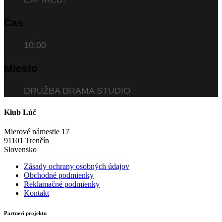
Čas
10:00
Miesto
DRUŽBA DRAMA STUDIO
Klub Lúč
Mierové námestie 17
91101 Trenčín
Slovensko
Zásady ochrany osobných údajov
Obchodné podmienky
Reklamačné podmienky
Kontakt
Partneri projektu