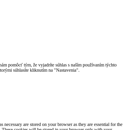
 nám pomôcť tým, že vyjadríte súhlas s naším používaním týchto
torými súhlasíte kliknutím na "Nastavenia".
s necessary are stored on your browser as they are essential for the
e. These cookies will be stored in your browser only with your