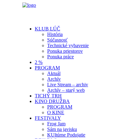
KLUB LÚČ
História
Súčasnosť
Technické vybavenie
Ponuka priestorov
Ponuka práce
2 %
PROGRAM
Aktuál
Archív
Live Stream – archiv
Archív – starý web
TICHÝ TRH
KINO DRUŽBA
PROGRAM
O KINE
FESTIVALY
Frog Jam
Sám na javisku
KUltúrne Podujatie