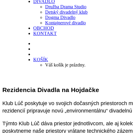
DIVADLO
Družba Drama Studio
Detský divadelný klub
Dogma Divadlo
Kontajnerové divadlo
OBCHOD
KONTAKT
KOŠÍK
Váš košík je prázdny.
Rezidencia Divadla na Hojdačke
Klub Lúč poskytuje vo svojich dočasných priestoroch
rezidencií pripravuje novú „environmentálnu“ divadeln
Týmto Klub Lúč dáva priestor jednotlivcom, ale aj kole
poskytneme naše priestory vrátane technického zázemi