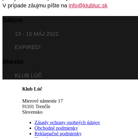
V prípade záujmu píšte na
info@klubluc.sk
Dátum
13 - 15 MÁJ 2022
EXPIRED!
Miesto
KLUB LÚČ
Klub Lúč
Mierové námestie 17
91101 Trenčín
Slovensko
Zásady ochrany osobných údajov
Obchodné podmienky
Reklamačné podmienky