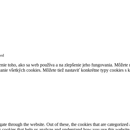
ved
enie toho, ako sa web používa a na zlepšenie jeho fungovania. Môžete
anie všetkých cookies. Môžete tiež nastaviť konkrétne typy cookies s k
e through the website. Out of these, the cookies that are categorized a
rty cookies that help us analyze and understand how you use this websit