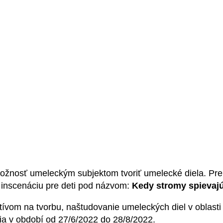
 možnosť umeleckým subjektom tvoriť umelecké diela. P
ú inscenáciu pre deti pod názvom:
Kedy stromy spievajú
ktívom na tvorbu, naštudovanie umeleckých diel v oblast
a v období od 27/6/2022 do 28/8/2022.