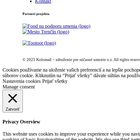
Kontakt
Partneri projektu
© 2025 Kolomaž – združenie pre súčasné umenie o.z. All rights reser
Cookies používame na uloženie vašich preferencií a na lepšie pochop
súborov cookie. Kliknutím na “Prijať všetky” dávate súhlas na použív
Nastavenia cookies
Prijať všetky
Manage consent
Zatvoriť
Privacy Overview
This website uses cookies to improve your experience while you navigat
working of basic functionalities of the website. We also use third-pa