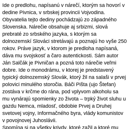
Ide o predlohu, napísanú v nárečí, ktorým sa hovorí v
dedine Pivnica, v srbskej provincii Vojvodina.
Obyvatelia tejto dediny pochádzajú zo západného
Slovenska. Nárečie obsahuje aj srbizmi, slová
prebraté zo srbského jazyka, s ktorým sa
dolnozemskí Slováci stretávajú a poznajú ho vyše 250
rokov. Práve jazyk, v ktorom je predloha napísaná,
dáva mu svojskosť a čaro autentickosti. Sám autor
Ján Salčák je Pivničan a pozná toto nárečie veľmi
dobre. Ide o monodrámu, v ktorej je predstavený
typický dolnozemský Slovák, ktorý žil na salaši v prvej
polovici minulého storočia. Báči Pišta (ujo Štefan)
zostáva v krčme do rána, pod vplyvom alkoholu sa
mu vynárajú spomienky zo života – trpký život sluhu u
gazdu Nemca, mladosť, obdobie Prvej a Druhej
svetovej vojny, Informačného byra, vlády komunistov
v povojnovej Juhoslávii.
Spomína si na všetky krivdy, ktoré zažil a ktoré mu