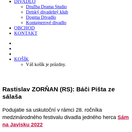
DIVADLO
Družba Drama Studio
Detský divadelný klub
Dogma Divadlo
Kontajnerové divadlo
OBCHOD
KONTAKT
KOŠÍK
Váš košík je prázdny.
Rastislav ZORŇAN (RS): Báči Pišta ze
sálaša
Podujatie sa uskutoční v rámci 28. ročníka
medzinárodného festivalu divadla jedného herca
Sám
na Javisku 2022