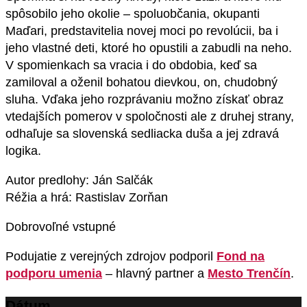
spôsobilo jeho okolie – spoluobčania, okupanti
Maďari, predstavitelia novej moci po revolúcii, ba i
jeho vlastné deti, ktoré ho opustili a zabudli na neho.
V spomienkach sa vracia i do obdobia, keď sa
zamiloval a oženil bohatou dievkou, on, chudobný
sluha. Vďaka jeho rozprávaniu možno získať obraz
vtedajších pomerov v spoločnosti ale z druhej strany,
odhaľuje sa slovenská sedliacka duša a jej zdravá
logika.
Autor predlohy: Ján Salčák
Réžia a hrá: Rastislav Zorňan
Dobrovoľné vstupné
Podujatie z verejných zdrojov podporil
Fond na
podporu umenia
– hlavný partner a
Mesto Trenčín
.
Dátum