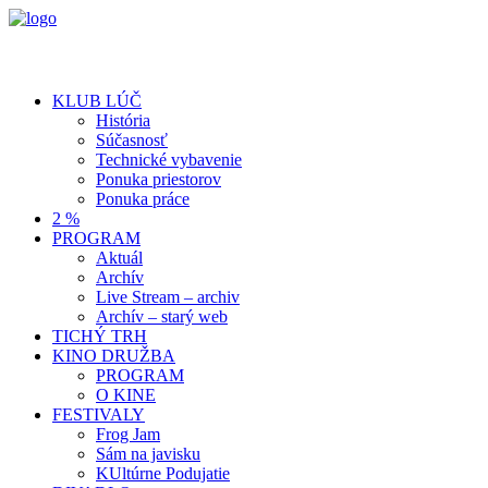
KLUB LÚČ
História
Súčasnosť
Technické vybavenie
Ponuka priestorov
Ponuka práce
2 %
PROGRAM
Aktuál
Archív
Live Stream – archiv
Archív – starý web
TICHÝ TRH
KINO DRUŽBA
PROGRAM
O KINE
FESTIVALY
Frog Jam
Sám na javisku
KUltúrne Podujatie