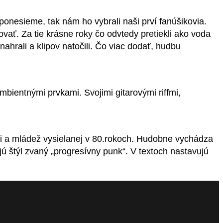
esieme, tak nám ho vybrali naši prví fanúšikovia.
ovať. Za tie krásne roky čo odvtedy pretiekli ako voda
ahrali a klipov natočili. Čo viac dodať, hudbu
bientnými prvkami. Svojimi gitarovými riffmi,
eti a mládež vysielanej v 80.rokoch. Hudobne vychádza
ajú štýl zvaný „progresívny punk“. V textoch nastavujú