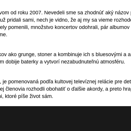
m od roku 2007. Nevedeli sme sa zhodnúť aký názov pon
 už pridali sami, nech je vidno, že aj my sa vieme rozhod
ely pomenili, množstvo koncertov odohrali, pár albumov n
eme.
kov ako grunge, stoner a kombinuje ich s bluesovými a am
 dobije baterky a vytvorí nezabudnuteľnú atmosféru.
 je pomenovaná podľa kultovej televíznej relácie pre d
ej členovia rozhodli obohatiť o ďalšie akordy, a preto hr
, ktoré píše život sám.