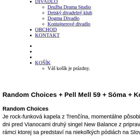
DIVADLO
Družba Drama Studio
Detský divadelný klub
Dogma Divadlo
Kontajnerové divadlo
OBCHOD
KONTAKT
KOŠÍK
Váš košík je prázdny.
Random Choices + Pell Mell 59 + Sóma + 
Random Choices
Je rock-funková kapela z Trenčína, momentálne pôsobi
dni pred Vianocami druhý singel New Balance z priprav
rámci ktorej sa predstaví na niekoľkých pódiách na S