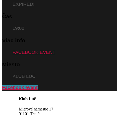
EXPIRED!
Čas
19:00
Viac info
FACEBOOK EVENT
Miesto
KLUB LÚČ
Facebook event
Klub Lúč
Mierové námestie 17
91101 Trenčín