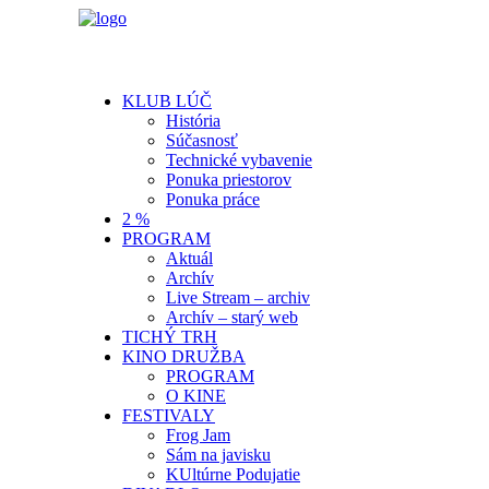
KLUB LÚČ
História
Súčasnosť
Technické vybavenie
Ponuka priestorov
Ponuka práce
2 %
PROGRAM
Aktuál
Archív
Live Stream – archiv
Archív – starý web
TICHÝ TRH
KINO DRUŽBA
PROGRAM
O KINE
FESTIVALY
Frog Jam
Sám na javisku
KUltúrne Podujatie