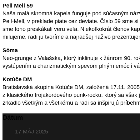
Pell Mell 59
Naša malá skromná kapela funguje pod súčasným názvo
Pell-Mell, v preklade piate cez deviate. Číslo 59 sme si
sme toho preskákali veru veľa. Niekoľkokrát členov kap
milujeme, radi ju tvoríme a najradšej naživo prezentuj
Sóma
Neo-grunge z Valašska, ktorý inklinuje k žánrom 90. ro
vystúpením a charizmatickým spevom plným emócií vám
Kotúče DM
Bratislavská skupina Kotúče DM, založená 17.11. 2005,
z klasického trojakordového punk-rocku, ktorý sa však j
zrkadlo všetkým a všetkému a radi sa inšpirujú príbehmi
Dátum
17 MÁJ 2025