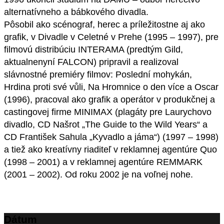
alternatívneho a bábkového divadla.
Pôsobil ako scénograf, herec a príležitostne aj ako
grafik, v Divadle v Celetné v Prehe (1995 – 1997), pre
filmovú distribúciu INTERAMA (predtým Gild,
aktualnenyní FALCON) pripravil a realizoval
slávnostné premiéry filmov: Poslední mohykán,
Hrdina proti své vůli, Na Hromnice o den více a Oscar
(1996), pracoval ako grafik a operátor v produkčnej a
castingovej firme MINIMAX (plagáty pre Laurychovo
divadlo, CD Našrot „The Guide to the Wild Years“ a
CD František Sahula „Kyvadlo a jáma“) (1997 – 1998)
a tiež ako kreatívny riaditeľ v reklamnej agentúre Quo
(1998 – 2001) a v reklamnej agentúre REMMARK
(2001 – 2002). Od roku 2002 je na voľnej nohe.
Dátum