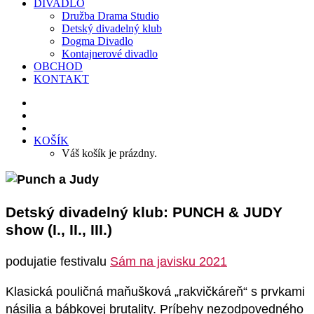
DIVADLO
Družba Drama Studio
Detský divadelný klub
Dogma Divadlo
Kontajnerové divadlo
OBCHOD
KONTAKT
KOŠÍK
Váš košík je prázdny.
Detský divadelný klub: PUNCH & JUDY
show (I., II., III.)
podujatie festivalu
Sám na javisku 2021
Klasická pouličná maňušková „rakvičkáreň“ s prvkami
násilia a bábkovej brutality. Príbehy nezodpovedného