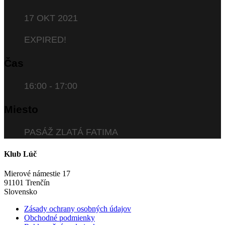
17 OKT 2021
EXPIRED!
Čas
16:00 - 17:00
Miesto
PASÁŽ ZLATÁ FATIMA
Klub Lúč
Mierové námestie 17
91101 Trenčín
Slovensko
Zásady ochrany osobných údajov
Obchodné podmienky