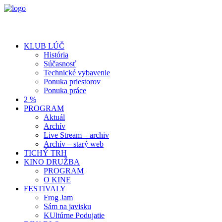
KLUB LÚČ
História
Súčasnosť
Technické vybavenie
Ponuka priestorov
Ponuka práce
2 %
PROGRAM
Aktuál
Archív
Live Stream – archiv
Archív – starý web
TICHÝ TRH
KINO DRUŽBA
PROGRAM
O KINE
FESTIVALY
Frog Jam
Sám na javisku
KUltúrne Podujatie