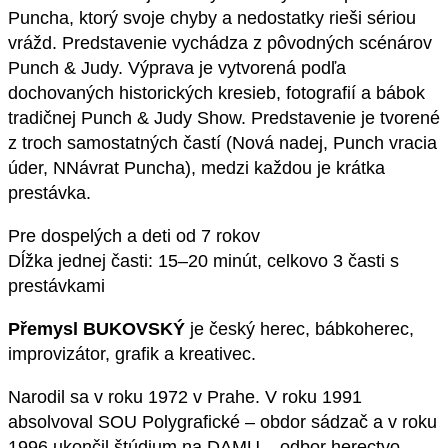
Puncha, ktorý svoje chyby a nedostatky rieši sériou
vrážd. Predstavenie vychádza z pôvodných scénárov
Punch & Judy. Výprava je vytvorená podľa
dochovaných historických kresieb, fotografií a bábok
tradičnej Punch & Judy Show. Predstavenie je tvorené
z troch samostatných častí (Nová nadej, Punch vracia
úder, NNávrat Puncha), medzi každou je krátka
prestávka.
Pre dospelých a deti od 7 rokov
Dĺžka jednej časti: 15–20 minút, celkovo 3 časti s
prestávkami
Přemysl BUKOVSKÝ
je český herec, bábkoherec,
improvizátor, grafik a kreativec.
Narodil sa v roku 1972 v Prahe. V roku 1991
absolvoval SOU Polygrafické – obdor sádzač a v roku
1996 ukončil štúdium na DAMU – odbor herectvo