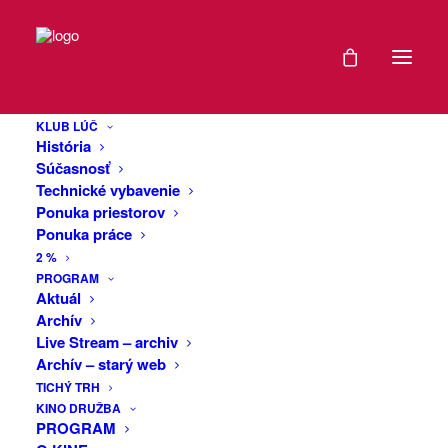
DÁTUM
Prednáška o
12
stavebníctve
KLUB LÚČ
MÁJ
História
2026
Súčasnosť
Technické vybavenie
Pozývame Vás diskutovať a posedieť si
Ponuka priestorov
EXPIRED!
pri káve. Témy na diskusiu nie sú len
Ponuka práce
odborné:
2 %
Aktuálna stavebná legislatíva
ČAS
PROGRAM
Stavebníctvo v kocke
Aktuál
Archív
Trenčín a doprava v meste
18:00
Live Stream – archiv
Archív – starý web
Problematiku vysvetlí odborník v
VIAC
TICHÝ TRH
stavebnej legislatíve Ing. Miloš Mičega,
KINO DRUŽBA
INFO
MBA.
PROGRAM
Prípadné otázky môžete zaslať vopred