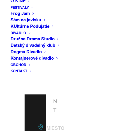
O KINE
F
na email: micega.milos@gmail.com
FESTIVALY
A
Frog Jam
Vstup voľný.
Sám na javisku
C
KUltúrne Podujatie
E
DIVADLO
B
Družba Drama Studio
Detský divadelný klub
O
Dogma Divadlo
O
Kontajnerové divadlo
OBCHOD
K
KONTAKT
E
V
E
N
T
MIESTO