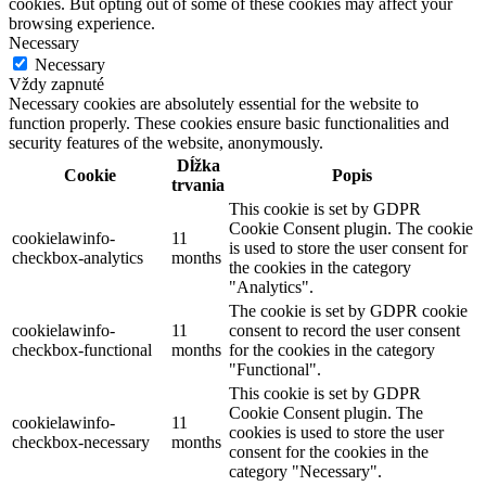
cookies. But opting out of some of these cookies may affect your
browsing experience.
Necessary
Necessary
Vždy zapnuté
Necessary cookies are absolutely essential for the website to
function properly. These cookies ensure basic functionalities and
security features of the website, anonymously.
Dĺžka
Cookie
Popis
trvania
This cookie is set by GDPR
Cookie Consent plugin. The cookie
cookielawinfo-
11
is used to store the user consent for
checkbox-analytics
months
the cookies in the category
"Analytics".
The cookie is set by GDPR cookie
cookielawinfo-
11
consent to record the user consent
checkbox-functional
months
for the cookies in the category
"Functional".
This cookie is set by GDPR
Cookie Consent plugin. The
cookielawinfo-
11
cookies is used to store the user
checkbox-necessary
months
consent for the cookies in the
category "Necessary".