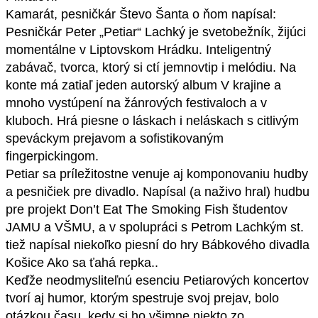
Kamarát, pesničkár Števo Šanta o ňom napísal:
Pesničkár Peter „Petiar“ Lachký je svetobežník, žijúci
momentálne v Liptovskom Hrádku. Inteligentný
zabávač, tvorca, ktorý si ctí jemnovtip i melódiu. Na
konte má zatiaľ jeden autorský album V krajine a
mnoho vystúpení na žánrových festivaloch a v
kluboch. Hrá piesne o láskach i neláskach s citlivým
speváckym prejavom a sofistikovaným
fingerpickingom.
Petiar sa príležitostne venuje aj komponovaniu hudby
a pesničiek pre divadlo. Napísal (a naživo hral) hudbu
pre projekt Don’t Eat The Smoking Fish študentov
JAMU a VŠMU, a v spolupráci s Petrom Lachkým st.
tiež napísal niekoľko piesní do hry Bábkového divadla
Košice Ako sa ťahá repka..
Keďže neodmysliteľnú esenciu Petiarových koncertov
tvorí aj humor, ktorým spestruje svoj prejav, bolo
otázkou času, kedy si ho všimne niekto zo