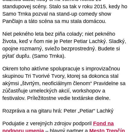
standupovej scény. Stalo sa tak v roku 2015, kedy ho
Samo Trnka pozval na stand-up comedy show
Pančlajn a táto scéna sa mu stala domácou.
Niet pekného leta bez piña colady; niet pekného
života, keď v ňom nie je Peter Petiar Lachký. Sladký,
opojne rozmarný, sviežo bezprostredný. Budete si
pýtať dupľu. (Samo Trnka).
Okrem toho aktívne spolupracuje s improvizačnou
skupinou Tri Tvorivé Tvory, ktorej sa dokonca stal
akýmsi „štvrtým, neoficiálnym členom“ Pravidelne sa
zúčastňuje umeleckých akcií, workshopov a
festivalov. Príležitostne vedie textárske dielne.
Rozpráva a na gitaru hrá: Peter „Petiar“ Lachký
Podujatie z verejných zdrojov podporil
Fond na
podporu umenia
– hlavný partner a
Mesto Trenčín
.