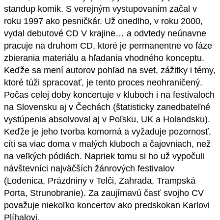
standup komik. S verejným vystupovaním začal v
roku 1997 ako pesničkár. Už onedlho, v roku 2000,
vydal debutové CD V krajine… a odvtedy neúnavne
pracuje na druhom CD, ktoré je permanentne vo fáze
zbierania materiálu a hľadania vhodného konceptu.
Keďže sa mení autorov pohľad na svet, zážitky i témy,
ktoré túži spracovať, je tento proces neohraničený.
Počas celej doby koncertuje v kluboch i na festivaloch
na Slovensku aj v Čechách (štatisticky zanedbateľné
vystúpenia absolvoval aj v Poľsku, UK a Holandsku).
Keďže je jeho tvorba komorná a vyžaduje pozornosť,
cíti sa viac doma v malých kluboch a čajovniach, než
na veľkých pódiách. Napriek tomu si ho už vypočuli
návštevníci najväčších žánrových festivalov
(Lodenica, Prázdniny v Telči, Zahrada, Trampská
Porta, Strunobranie). Za zaujímavú časť svojho CV
považuje niekoľko koncertov ako predskokan Karlovi
Plíhalovi.