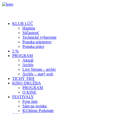
KLUB LÚČ
História
Súčasnosť
Technické vybavenie
Ponuka priestorov
Ponuka práce
2 %
PROGRAM
Aktuál
Archív
Live Stream – archiv
Archív – starý web
TICHÝ TRH
KINO DRUŽBA
PROGRAM
O KINE
FESTIVALY
Frog Jam
Sám na javisku
KUltúrne Podujatie