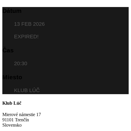
Dátum
13 FEB 2026
EXPIRED!
Čas
20:30
Miesto
KLUB LÚČ
Klub Lúč
Mierové námestie 17
91101 Trenčín
Slovensko