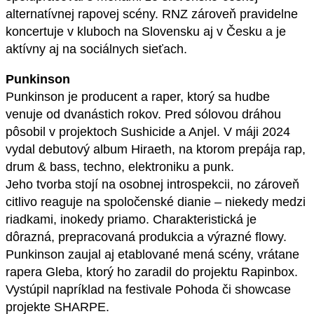
alternatívnej rapovej scény. RNZ zároveň pravidelne
koncertuje v kluboch na Slovensku aj v Česku a je
aktívny aj na sociálnych sieťach.
Punkinson
Punkinson je producent a raper, ktorý sa hudbe
venuje od dvanástich rokov. Pred sólovou dráhou
pôsobil v projektoch Sushicide a Anjel. V máji 2024
vydal debutový album Hiraeth, na ktorom prepája rap,
drum & bass, techno, elektroniku a punk.
Jeho tvorba stojí na osobnej introspekcii, no zároveň
citlivo reaguje na spoločenské dianie – niekedy medzi
riadkami, inokedy priamo. Charakteristická je
dôrazná, prepracovaná produkcia a výrazné flowy.
Punkinson zaujal aj etablované mená scény, vrátane
rapera Gleba, ktorý ho zaradil do projektu Rapinbox.
Vystúpil napríklad na festivale Pohoda či showcase
projekte SHARPE.