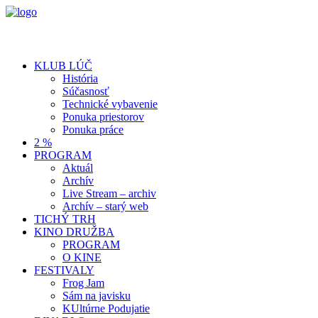
KLUB LÚČ
História
Súčasnosť
Technické vybavenie
Ponuka priestorov
Ponuka práce
2 %
PROGRAM
Aktuál
Archív
Live Stream – archiv
Archív – starý web
TICHÝ TRH
KINO DRUŽBA
PROGRAM
O KINE
FESTIVALY
Frog Jam
Sám na javisku
KUltúrne Podujatie