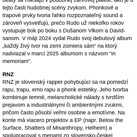
beaty sa miešajú v podobnej žánrovej palete, ako je u
tejto časti hudobnej scény zvykom. Phonkové a
trapové prvky tvoria ľahko rozpoznateľný sound a
zároveň vysvetľujú, prečo Rudo už niekoľko rokov
vystupuje bok po boku s Dušanom Vlkom a David-
sanom. V máji 2024 vydal Rudo svoj debutový album
„každý živý tvor na zemi zomiera sám“ na ktorý
nadviazal v marci 2025 albumom s názvom “in
memoriam”.
RNZ
RNZ je slovenský rapper pohybujúci sa na pomedzí
rapu, trapu, emo rapu a phonk estetiky. Jeho tvorba
kombinuje temné, melancholické nálady s tvrdším
prejavom a industriálnymi či ambientnými zvukmi,
pričom často pôsobí veľmi osobne a emotívne. Na
konte má viacero projektov a EP (napr. Below the
Surface, Shatters of Misanthropy, Helheim) a
spolupracoval s menami zo slovensko-českej