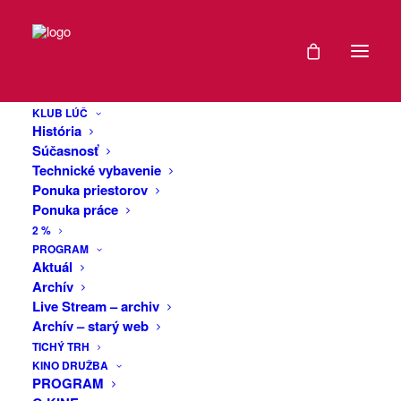
DÁTUM
Oldies Lúč Night
06
KLUB LÚČ
APR
História
Po pätnástich rokoch sa vracia Dj Maťo
2024
Súčasnosť
na pódium, aby nás symbolicky, kde inde
Technické vybavenie
ako v Lúči, previedol večerom
Ponuka priestorov
EXPIRED!
Ponuka práce
nestárnucich hitov rokov deväťdesiatych
2 %
a milénia. „Bude to jízda!“
ČAS
PROGRAM
Aktuál
Vstupné len na mieste 6,- Eur.
Archív
21:00
Live Stream – archiv
Archív – starý web
CENA
TICHÝ TRH
KINO DRUŽBA
PROGRAM
6.00