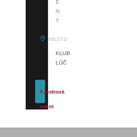
E
N
T
MIESTO
KLUB
LÚČ
Facebook
event