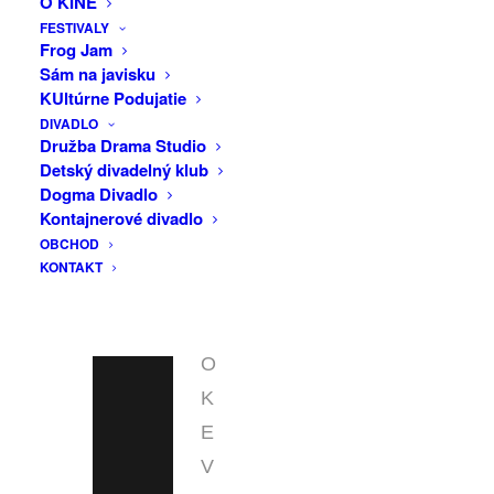
O KINE
€
FESTIVALY
Frog Jam
Sám na javisku
VIAC
KUltúrne Podujatie
INFO
DIVADLO
Družba Drama Studio
F
Detský divadelný klub
A
Dogma Divadlo
Kontajnerové divadlo
C
OBCHOD
E
KONTAKT
B
O
O
K
E
V