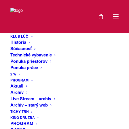
DÁTUM
Nemiesta
30
(koncert) + Martin
KLUB LÚČ
NOV
História
Zaiček
2023
Súčasnosť
Technické vybavenie
(prednáška) + Po
Ponuka priestorov
EXPIRED!
Ponuka práce
sezóne (film)
2 %
ČAS
PROGRAM
Aktuál
Nemiesta – live koncert
Archív
18:00
Live Stream – archiv
Tri roky po vydaní albumu Black Angels
Archív – starý web
Songs prichádza Miroslav Tóth spoločne
VIAC
TICHÝ TRH
s Dystopic Requiem Quartet s albumom
KINO DRUŽBA
INFO
PROGRAM
Nemiesta (Next Festival Records)