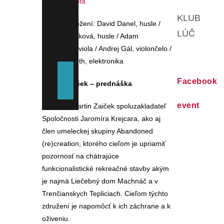
dvojiho-zivota
KLUB
kapela v zložení: David Danel, husle /
LÚČ
Anna Veverková, husle / Adam
Pechočiak, viola / Andrej Gál, violončelo /
Miroslav Tóth, elektronika
Facebook
Martin Zaiček – prednáška
event
Architekt Martin Zaiček spoluzakladateľ
Spoločnosti Jaromíra Krejcara, ako aj
člen umeleckej skupiny Abandoned
(re)creation, ktorého cieľom je upriamiť
pozornosť na chátrajúce
funkcionalistické rekreačné stavby akým
je najmä Liečebný dom Machnáč a v
Trenčianskych Tepliciach. Cieľom týchto
združení je napomôcť k ich záchrane a k
oživeniu.