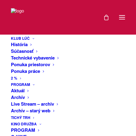
DÁTUM
Nedeľný výklad
18
poézie XXIV.
KLUB LÚČ
JAN
História
2026
Súčasnosť
Technické vybavenie
Tradičné čítanie z výkladu klubu Lúč na
Ponuka priestorov
EXPIRED!
Mierovom námestí v spolupráci s
Dogma
Ponuka práce
Divadlom
2 %
ČAS
PROGRAM
Aktuál
Archív
15:00
Live Stream – archiv
Archív – starý web
MIESTO
TICHÝ TRH
KINO DRUŽBA
PROGRAM
KLUB