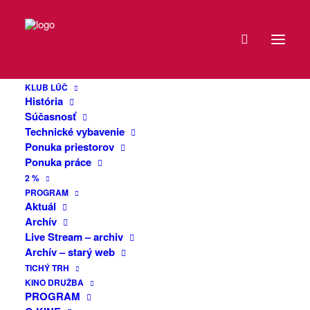
DÁTUM
Nedeľný výklad
30
poézie XXIII.
KLUB LÚČ
NOV
História
2025
Súčasnosť
Technické vybavenie
Tradičné čítanie z výkladu klubu Lúč na
Ponuka priestorov
EXPIRED!
Mierovom námestí v spolupráci s
Dogma
Ponuka práce
Divadlom
2 %
ČAS
PROGRAM
Aktuál
Archív
15:00
Live Stream – archiv
Archív – starý web
MIESTO
TICHÝ TRH
KINO DRUŽBA
PROGRAM
KLUB