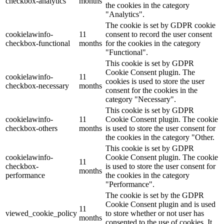
checkbox-analytics
months
the cookies in the category
"Analytics".
The cookie is set by GDPR cookie
cookielawinfo-
11
consent to record the user consent
checkbox-functional
months
for the cookies in the category
"Functional".
This cookie is set by GDPR
Cookie Consent plugin. The
cookielawinfo-
11
cookies is used to store the user
checkbox-necessary
months
consent for the cookies in the
category "Necessary".
This cookie is set by GDPR
cookielawinfo-
11
Cookie Consent plugin. The cookie
checkbox-others
months
is used to store the user consent for
the cookies in the category "Other.
This cookie is set by GDPR
cookielawinfo-
Cookie Consent plugin. The cookie
11
checkbox-
is used to store the user consent for
months
performance
the cookies in the category
"Performance".
The cookie is set by the GDPR
Cookie Consent plugin and is used
11
viewed_cookie_policy
to store whether or not user has
months
consented to the use of cookies. It