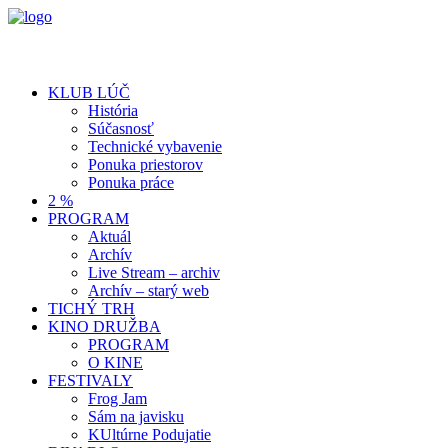
KLUB LÚČ
História
Súčasnosť
Technické vybavenie
Ponuka priestorov
Ponuka práce
2 %
PROGRAM
Aktuál
Archív
Live Stream – archiv
Archív – starý web
TICHÝ TRH
KINO DRUŽBA
PROGRAM
O KINE
FESTIVALY
Frog Jam
Sám na javisku
KUltúrne Podujatie