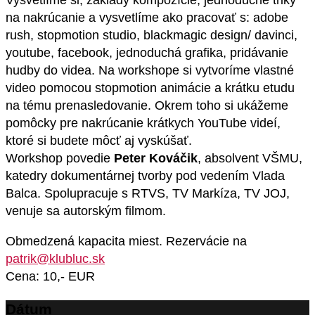
Vysvetlíme si, základy kompozície, jednoduché triky
na nakrúcanie a vysvetlíme ako pracovať s: adobe
rush, stopmotion studio, blackmagic design/ davinci,
youtube, facebook, jednoduchá grafika, pridávanie
hudby do videa. Na workshope si vytvoríme vlastné
video pomocou stopmotion animácie a krátku etudu
na tému prenasledovanie. Okrem toho si ukážeme
pomôcky pre nakrúcanie krátkych YouTube videí,
ktoré si budete môcť aj vyskúšať.
Workshop povedie
Peter Kováčik
, absolvent VŠMU,
katedry dokumentárnej tvorby pod vedením Vlada
Balca. Spolupracuje s RTVS, TV Markíza, TV JOJ,
venuje sa autorským filmom.
Obmedzená kapacita miest. Rezervácie na
patrik@klubluc.sk
Cena: 10,- EUR
Dátum