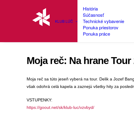
História
Súčasnosť
Technické vybavenie
KLUB LÚČ
Ponuka priestorov
Ponuka práce
Moja reč: Na hrane Tour
Moja reč sa túto jeseň vyberá na tour. Delik a Jozef Ban
však odohrá celá kapela a zaznejú všetky hity za posled
VSTUPENKY:
https://goout.net/sk/klub-luc/vzvbyd/