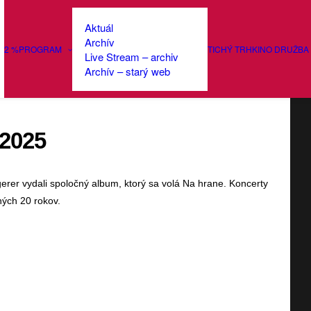
Aktuál
Archív
2 %
PROGRAM
TICHÝ TRH
KINO DRUŽBA
Live Stream – archiv
Archív – starý web
 2025
gerer vydali spoločný album, ktorý sa volá Na hrane. Koncerty
ných 20 rokov.