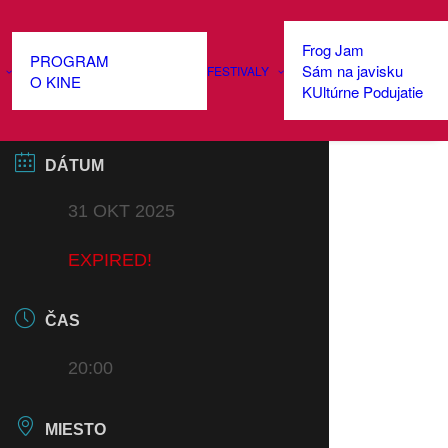
Frog Jam
PROGRAM
Sám na javisku
FESTIVALY
O KINE
KUltúrne Podujatie
DÁTUM
31 OKT 2025
EXPIRED!
ČAS
20:00
MIESTO