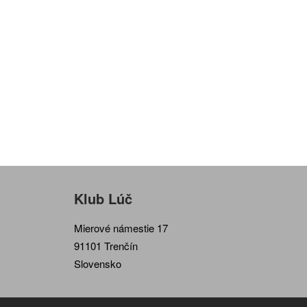
Klub Lúč
Mierové námestie 17
91101 Trenčín
Slovensko