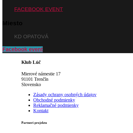
FACEBOOK EVENT
Miesto
KD OPATOVÁ
Facebook event
Klub Lúč
Mierové námestie 17
91101 Trenčín
Slovensko
Zásady ochrany osobných údajov
Obchodné podmienky
Reklamačné podmienky
Kontakt
Partneri projektu