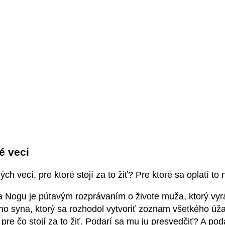
é veci
h vecí, pre ktoré stojí za to žiť? Pre ktoré sa oplatí to
Nogu je pútavým rozprávaním o živote muža, ktorý vyrá
ho syna, ktorý sa rozhodol vytvoriť zoznam všetkého úža
re čo stojí za to žiť. Podarí sa mu ju presvedčiť? A p