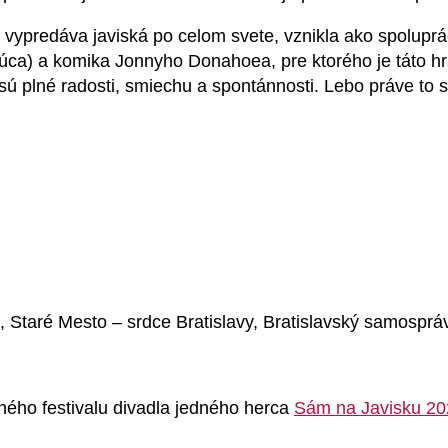
 vypredáva javiská po celom svete, vznikla ako spolupr
ľúca) a komika Jonnyho Donahoea, pre ktorého je táto h
 plné radosti, smiechu a spontánnosti. Lebo práve to sú 
 Staré Mesto – srdce Bratislavy, Bratislavský samospráv
ného festivalu divadla jedného herca
Sám na Javisku 20