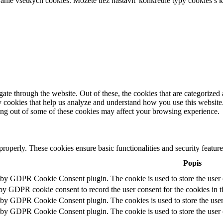
anie všetkých cookies. Môžete tiež nastaviť konkrétne typy cookies s k
e through the website. Out of these, the cookies that are categorized a
rty cookies that help us analyze and understand how you use this websit
ting out of some of these cookies may affect your browsing experience.
 properly. These cookies ensure basic functionalities and security featu
Popis
t by GDPR Cookie Consent plugin. The cookie is used to store the user c
 by GDPR cookie consent to record the user consent for the cookies in t
t by GDPR Cookie Consent plugin. The cookies is used to store the user
t by GDPR Cookie Consent plugin. The cookie is used to store the user c