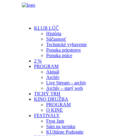
KLUB LÚČ
História
Súčasnosť
Technické vybavenie
Ponuka priestorov
Ponuka práce
2 %
PROGRAM
Aktuál
Archív
Live Stream – archiv
Archív – starý web
TICHÝ TRH
KINO DRUŽBA
PROGRAM
O KINE
FESTIVALY
Frog Jam
Sám na javisku
KUltúrne Podujatie