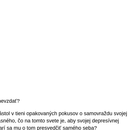
 nevzdať?
stol v tieni opakovaných pokusov o samovraždu svojej
sného, čo na tomto svete je, aby svojej depresívnej
odarí sa mu o tom presvedčiť samého seba?