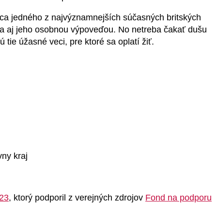
áca jedného z najvýznamnejších súčasných britských
ra aj jeho osobnou výpoveďou. No netreba čakať dušu
tie úžasné veci, pre ktoré sa oplatí žiť.
ny kraj
23
, ktorý podporil z verejných zdrojov
Fond na podporu