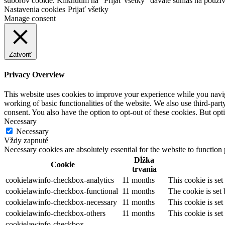
súborov cookie. Kliknutím na “Prijať všetky” dávate súhlas na použív
Nastavenia cookies
Prijať všetky
Manage consent
Zatvoriť
Privacy Overview
This website uses cookies to improve your experience while you navigat
working of basic functionalities of the website. We also use third-pa
consent. You also have the option to opt-out of these cookies. But op
Necessary
Necessary
Vždy zapnuté
Necessary cookies are absolutely essential for the website to function
Dĺžka
Cookie
trvania
cookielawinfo-checkbox-analytics
11 months
This cookie is se
cookielawinfo-checkbox-functional
11 months
The cookie is set
cookielawinfo-checkbox-necessary
11 months
This cookie is se
cookielawinfo-checkbox-others
11 months
This cookie is se
cookielawinfo-checkbox-