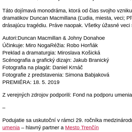
Táto dojímavá monodráma, ktorá od čias svojho vzniku
dramatikov Duncan Macmillana (Ľudia, miesta, veci; P
drásajúcu tragédiu. Práve naopak. Všetky úžasné veci sú
Autori:Duncan Macmillan & Johny Donahoe
Účinkuje: Miro NogaRéžia: Robo Horňák
Preklad a dramaturgia: Miroslava Košická
Scénografia a grafický dizajn: Jakub Branický
Fotografia na plagát: Daniel Krnáč
Fotografie z predstavenia: Simona Babjaková
PREMIÉRA: 18. 5. 2019
Z verejných zdrojov podporili: Fond na podporu umenia,
–
Podujatie sa uskutoční v rámci 29. ročníka medzinárod
umenia
– hlavný partner a
Mesto Trenčín