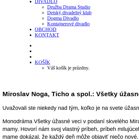
DIVADLO
Družba Drama Studio
Detský divadelný klub
Dogma Divadlo
Kontajnerové divadlo
OBCHOD
KONTAKT
KOŠÍK
Váš košík je prázdny.
Miroslav Noga, Ticho a spol.: Všetky úžasn
Uvažovali ste niekedy nad tým, koľko je na svete úžasnýc
Monodráma Všetky úžasné veci v podaní skvelého Mira 
mamy. Hovorí nám svoj vlastný príbeh, príbeh milujúce
mame dokázal, že každý deň môže objaviť niečo nové, p