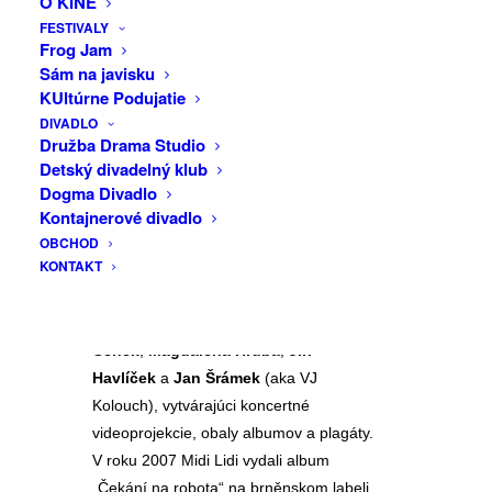
O KINE
jejich fanynky a fanoušci.“
FESTIVALY
KLUB
Frog Jam
https://midilidi.bandcamp.com/album/heal-
Sám na javisku
LÚČ
the-world-kone-n
KUltúrne Podujatie
DIVADLO
Elektropopová kapela
Midi Lidi
vznikla v
Družba Drama Studio
roku 2006 na troskách zoskupenia
Detský divadelný klub
Krásný Stěhovák Gerard & Sexuální
Dogma Divadlo
nábytek v zložení
Petr Marek
(spev,
Kontajnerové divadlo
elektronika, klávesy),
Markéta Lisá
OBCHOD
KONTAKT
(spev, elektronika, klávesy, saxofón),
Prokop Holoubek
(spev, bicie, klávesy,
klarinet, gitara) a vizuálni umelci
Filip
Cenek
,
Magdalena Hrubá
,
Jiří
Havlíček
a
Jan Šrámek
(aka VJ
Kolouch), vytvárajúci koncertné
videoprojekcie, obaly albumov a plagáty.
V roku 2007 Midi Lidi vydali album
„Čekání na robota“ na brněnskom labeli