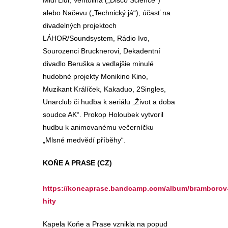
Midi Lidi, Ventolina („Disco Science“)
alebo Načevu („Technický já“), účasť na
divadelných projektoch
LÁHOR/Soundsystem, Rádio Ivo,
Sourozenci Brucknerovi, Dekadentní
divadlo Beruška a vedlajšie minulé
hudobné projekty Monikino Kino,
Muzikant Králíček, Kakaduo, 2Singles,
Unarclub či hudba k seriálu „Život a doba
soudce AK“. Prokop Holoubek vytvoril
hudbu k animovanému večerníčku
„Mlsné medvědí příběhy“.
KOŇE A PRASE (CZ)
https://koneaprase.bandcamp.com/album/bramborov
hity
Kapela Koňe a Prase vznikla na popud