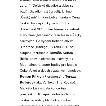
zbraní“ (Dejvické divadlo) a „Ubu se
baví“ (Divadlo na Zábradlí), k filmom
„Český mír“ (r. Klusák/Remunda – Cena
české filmovej kritiky za hudbu) a
„HeartBeat 3D“ (r. Jan Němec) a zahrali
si vo filme „Marijine“ v réžií Aleša a Željky
Sukových. Po vydaní tretieho albumu
„Operace „Kindigo!““ v roku 2011 sa
skupina rozrástla o
Tomáša
Kelara
(bicie, spev, elektronika, klávesy, ex-
Mountaineers, autor hudby pre kapelu
Čoko Voko) a dvoch vizuálnych umelcov:
Roman Přikryl
(Fiordmoss) a
Tereza
Rullerová
aka VJ Texa (The Rodina).
Markéta Lisá si dala koncertnú
prestávku. Už nejakú dobu je členom
cestovnej rodiny MidiLidi aj zvukár