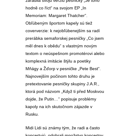
zaradila svoju verziu pesničky „Je toho
hodně co říct“ na svojom EP „In
Memoriam: Margaret Thatcher“.
Obľúbeným športom kapely sú tiež
coververzie: k nejobľúbenejším sa radí
prerábka semaforskej pesničky „Co jsem
měl dnes k obědu“ s vlastným novým
textom o neúspešnom promotérovi alebo
komplexná imitácie štýlu a poetiky
Mňágy a Žďorp v pesničke „Pete Best“.
Najnovejším počinom tohto druhu je
pretextovanie pesničky skupiny J.A.R.,
ktorá pod názvom „Když ti před Moskvou
dojde, že Putin…“ popisuje problémy
kapoly na ich skutočnom zájazde v
Rusku.
Midi Lidi sú známy tým, že radi a často
koncertujú, odohrali množstvo koncertov