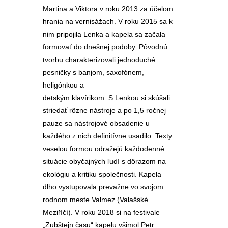
Martina a Viktora v roku 2013 za účelom
hrania na vernisážach. V roku 2015 sa k
nim pripojila Lenka a kapela sa začala
formovať do dnešnej podoby. Pôvodnú
tvorbu charakterizovali jednoduché
pesničky s banjom, saxofónem,
heligónkou a
detským klavírikom. S Lenkou si skúšali
striedať rôzne nástroje a po 1,5 ročnej
pauze sa nástrojové obsadenie u
každého z nich definitívne usadilo. Texty
veselou formou odražejú každodenné
situácie obyčajných ľudí s dôrazom na
ekológiu a kritiku společnosti. Kapela
dlho vystupovala prevažne vo svojom
rodnom meste Valmez (Valašské
Meziříčí). V roku 2018 si na festivale
„Zubštejn času“ kapelu všimol Petr