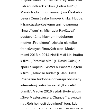
Zbyněk Válka. V roku 2012 vytvorili Midi
Lidi soundtrack k filmu „Polski film“ (r.
Marek Najbrt), nominovaný na Českého
Leva i Cenu české filmové kritiky. Hudba
k francúzsko-českému animovanému
filmu „Tram“ (r. Michaela Pavlátová),
postavená na hlavnom hudobnom
motíve „Protektora“, získala niekoľko
francúzskych filmových cien. Medzi
rokmi 2013 a 2014 zložili Midi Lidi hudbu
k filmu „Pirátské sítě“ (r. David Čálek) a
spolu s kapelou WWW a Pavlem Fajtem
k filmu „Televise bude!“ (r. Jan Bušta).
Priebežne hudobne dotvárajú obľúbený
internetový satirický seriál „Kancelář
Blaník“. V roku 2016 vydali štvrtý album
„Give Masterpiece a Chance!“ a vyrazili
na „Roh hojnosti doplníme!“ tour, kde