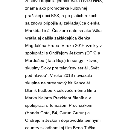
zostavu doplnila jednak VJka DVDJ NNS,
známa ako promotérka kultovnej
pražskej noci KSK, a po piatich rokoch
sa znovu pripojila aj zakladajúca členka
Markéta Lisá. Čoskoro nato sa ako VJka
vrátila aj dalšia zakládajúca členka
Magdaléna Hrubá. V roku 2016 vznikly v
spolupráci s Ondřejom Ježkom (OTK) a
Mardošou (Tata Bojs) tri songy fiktivnej
skupiny Sloky pre televízny seriál „Svět
pod hlavou“. V roku 2018 naviazala
skupina na streamový hit Kancelář
Blaník hudbou k celovečernému filmu
Marka Najbrta Prezident Blaník a v
spolupráci s Tomášom Procházkom
(Handa Gote, B4, Gurun Gurun) a
Ondřejom Ježkom doprovodila temnými
country skladbami aj film Bena Tučka