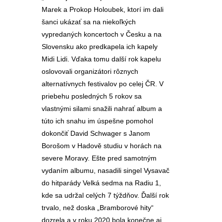
Marek a Prokop Holoubek, ktorí im dali
šanci ukázať sa na niekoľkých
vypredaných koncertoch v Česku a na
Slovensku ako predkapela ich kapely
Midi Lidi. Vďaka tomu další rok kapelu
oslovovali organizátori rôznych
alternatívnych festivalov po celej ČR. V
priebehu posledných 5 rokov sa
vlastnými silami snažili nahrať album a
túto ich snahu im úspešne pomohol
dokončiť David Schwager s Janom
Borošom v Hadově studiu v horách na
severe Moravy. Ešte pred samotným
vydaním albumu, nasadili singel Vysavač
do hitparády Velká sedma na Radiu 1,
kde sa udržal celých 7 týždňov. Ďalší rok
trvalo, než doska „Bramborové hity“
dozrela a v roku 2020 bola konečne aj