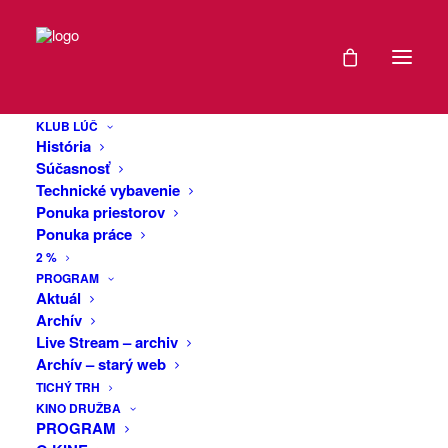
DÁTUM
Midi Lidi (CZ) +
09
Koňe a prase
KLUB LÚČ
APR
História
(CZ)
2022
Súčasnosť
Technické vybavenie
Ponuka priestorov
EXPIRED!
Ponuka práce
MIDI LIDI (CZ) ! už 10-ty krát v Klube
2 %
Lúč !
ČAS
PROGRAM
Aktuál
„Elektropopová kapela, na první pohled
Archív
20:00
líbiví, skrývají ve svém nitru i temné
Live Stream – archiv
-
pocity a jejich texty patří rozhodně k
Archív – starý web
tomu zajímavějšímu, co se povaluje v
23:50
TICHÝ TRH
českých vodách. Na koncertech se na
KINO DRUŽBA
PROGRAM
pódiu dokáží odvázat ještě více, než
MIESTO