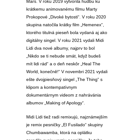
Mars. V roku 2019 vytvorila hudbu ku
krátkemu animovanému filmu Marty
Prokopové „Divoké bytosti“. V roku 2020
skupina natočila krátky film „Hemenex“,
ktorého titulná pieseň bola vydaná aj ako
digitálny singel. V roku 2021 vydali Midi
Lidi dva nové albumy, najprv to bol
„Nikdo se ti nebude smát, když budeš
mít lidi rád“ a o deň neskôr „Heal The
World, konečně!“ V novembri 2021 vydali
ešte dvojpiesňový singel „The Thing“ s
klipom a kontempatívnym
dokumentárnym videom z nahrávánia
albumov „Making of Apology“.
Midi Lidi tiež radi remixujú, najznámejším
je remix pesničky „El Fusilado“ skupiny
Chumbawamba, ktorá na oplátku