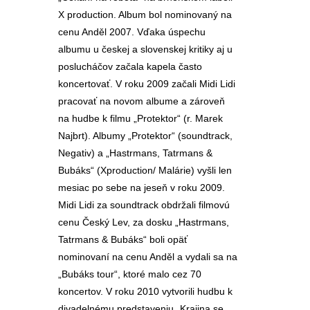
X production. Album bol nominovaný na
cenu Anděl 2007. Vďaka úspechu
albumu u českej a slovenskej kritiky aj u
poslucháčov začala kapela často
koncertovať. V roku 2009 začali Midi Lidi
pracovať na novom albume a zároveň
na hudbe k filmu „Protektor“ (r. Marek
Najbrt). Albumy „Protektor“ (soundtrack,
Negativ) a „Hastrmans, Tatrmans &
Bubáks“ (Xproduction/ Malárie) vyšli len
mesiac po sebe na jeseň v roku 2009.
Midi Lidi za soundtrack obdržali filmovú
cenu Český Lev, za dosku „Hastrmans,
Tatrmans & Bubáks“ boli opäť
nominovaní na cenu Anděl a vydali sa na
„Bubáks tour“, ktoré malo cez 70
koncertov. V roku 2010 vytvorili hudbu k
divadelnému predstaveniu „Krajina se