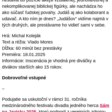
nestavia do pozície akejsi vzdialenej, jednofarebnej a
nekomplikovanej biblickej figúrky, ale nachádza ho
ako súčasť ľudskej povahy. Judáš aj ako kolaborant a
udavač. A kto ním je dnes? „Judášov” vidíme najmä v
tých druhých, ale prestávame ho vidieť sami v sebe.
Hrá: Michal Koleják
Text a réžia: Vlado Mores
Dĺžka: 60 minút bez prestávky
Premiéra: 18.01.2025
Informácie: Inscenácia je vhodná pre diváčky a
divákov starších ako 15 rokov.
Dobrovoľné vstupné
–
Podujatie sa uskutoční v rámci 31. ročníka
medzinárodného festivalu divadla jedného herca
Sám
na Javisku 2025
, ktorý podporil z verejných zdrojov