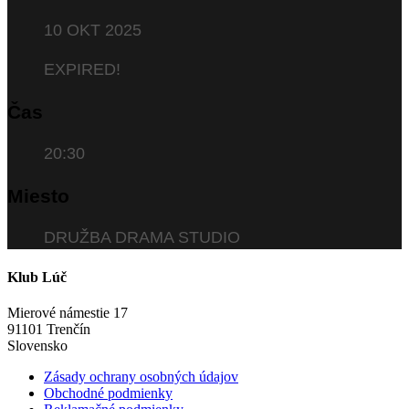
10 OKT 2025
EXPIRED!
Čas
20:30
Miesto
DRUŽBA DRAMA STUDIO
Klub Lúč
Mierové námestie 17
91101 Trenčín
Slovensko
Zásady ochrany osobných údajov
Obchodné podmienky