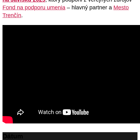
Fond na podporu umenia
– hlavný partner a
Mesto
Trenčín
.
Dátum