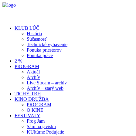
KLUB LÚČ
História
Súčasnosť
Technické vybavenie
Ponuka priestorov
Ponuka práce
2 %
PROGRAM
Aktuál
Archív
Live Stream – archiv
Archív – starý web
TICHÝ TRH
KINO DRUŽBA
PROGRAM
O KINE
FESTIVALY
Frog Jam
Sám na javisku
KUltúrne Podujatie