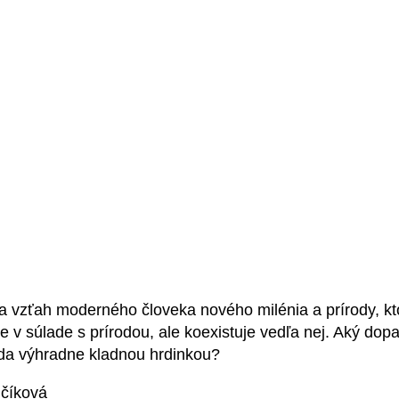
vzťah moderného človeka nového milénia a prírody, kto
je v súlade s prírodou, ale koexistuje vedľa nej. Aký d
roda výhradne kladnou hrdinkou?
lčíková