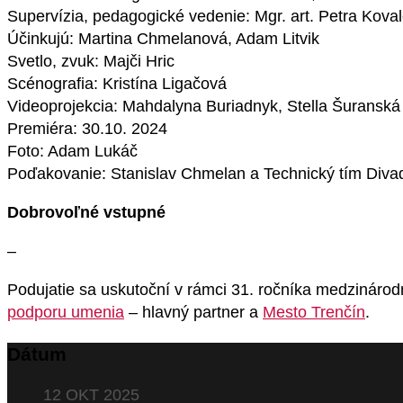
Supervízia, pedagogické vedenie: Mgr. art. Petra Koval
Účinkujú: Martina Chmelanová, Adam Litvik
Svetlo, zvuk: Majči Hric
Scénografia: Kristína Ligačová
Videoprojekcia: Mahdalyna Buriadnyk, Stella Šuranská
Premiéra: 30.10. 2024
Foto: Adam Lukáč
Poďakovanie: Stanislav Chmelan a Technický tím Divad
Dobrovoľné vstupné
–
Podujatie sa uskutoční v rámci 31. ročníka medzinárod
podporu umenia
– hlavný partner a
Mesto Trenčín
.
Dátum
12 OKT 2025