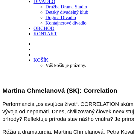
DIVADLO
Družba Drama Studio
Detský divadelný klub
Dogma Divadlo
Kontajnerové divadlo
OBCHOD
KONTAKT
KOŠÍK
Váš košík je prázdny.
Martina Chmelanová (SK): Correlation
Performancia „oslavujúca život“. CORRELATION skúma 
vývoja od nepamäti. Dnes, civilizovaný človek neexistu
prírody? Reflektuje príroda stav nášho vnútra? Je prí
Réžia a dramaturgia: Martina Chmelanová, Petra Kova