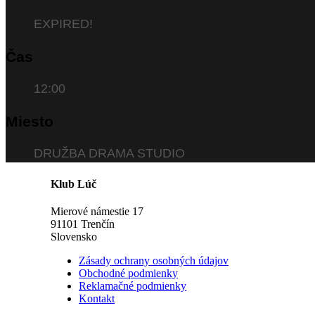
EXPIRED!
Čas
12:00
Miesto
DRUŽBA DRAMA STUDIO
Klub Lúč
Mierové námestie 17
91101 Trenčín
Slovensko
Zásady ochrany osobných údajov
Obchodné podmienky
Reklamačné podmienky
Kontakt