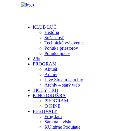
KLUB LÚČ
História
Súčasnosť
Technické vybavenie
Ponuka priestorov
Ponuka práce
2 %
PROGRAM
Aktuál
Archív
Live Stream – archiv
Archív – starý web
TICHÝ TRH
KINO DRUŽBA
PROGRAM
O KINE
FESTIVALY
Frog Jam
Sám na javisku
KUltúrne Podujatie