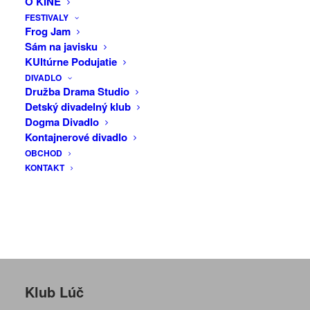
O KINE
svpojím chudobným vybavením zahrá. V
FESTIVALY
KLUB
Frog Jam
priebehu jedného vystúpenia ich stihne
Sám na javisku
tri až desať, podľa dľžky predstavenia…
LÚČ
KUltúrne Podujatie
DIVADLO
Hrá a improvizuje: Marek Bečka
Družba Drama Studio
Detský divadelný klub
Dobrovoľné vstupné
Dogma Divadlo
Kontajnerové divadlo
Podujatie z verejných zdrojov podporil
OBCHOD
Fond na podporu umenia
– hlavný
KONTAKT
partner a
Mesto Trenčín
.
Klub Lúč