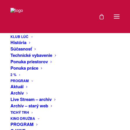
DÁTUM
Marek Bečka,
16
Buchty a Loutky
KLUB LÚČ
OKT
História
(CZ): Schudlý
2022
Súčasnosť
Technické vybavenie
loutkář
Ponuka priestorov
EXPIRED!
Ponuka práce
2 %
Podujatie sa uskutoční v rámci 28.
ČAS
PROGRAM
Aktuál
ročníka medzinárodného festivalu
Archív
divadla jedného herca
Sám na Javisku
18:00
Live Stream – archiv
2022
-
Archív – starý web
19:00
TICHÝ TRH
Totálna improvizácia na témy zadané od
KINO DRUŽBA
divákov. Diváci si zaželajú akúkoľvek
PROGRAM
rozprávku a „zchudlý loutkář“ ju so
MIESTO