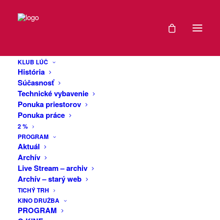
DÁTUM
Lívia Mendéz
12
Balážová,
KLUB LÚČ
OKT
História
Divadlo Odivo:
2023
Súčasnosť
Technické vybavenie
Vnorená
Ponuka priestorov
EXPIRED!
Ponuka práce
2 %
Audiovizuálna (re)performancia.
ČAS
PROGRAM
Aktuál
Ponor do témy akútnej potreby
Archív
19:30
Live Stream – archiv
starostlivosti. Tri nádychy. Tri zadržania
-
Archív – starý web
dychu. Dunenie spodných prúdov.
20:30
TICHÝ TRH
Prelievanie autentickej životnej
KINO DRUŽBA
skúsenosti do princípov nádychového
PROGRAM
potápania. Ako dlho vydrží telo bez
MIESTO