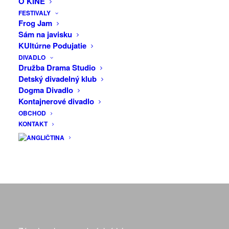
O KINE
podporu umenia
FESTIVALY
KLUB
Frog Jam
Sám na javisku
LÚČ
KUltúrne Podujatie
DIVADLO
Družba Drama Studio
Detský divadelný klub
Dogma Divadlo
Kontajnerové divadlo
OBCHOD
KONTAKT
Klub Lúč
Mierové námestie 17
91101 Trenčín
Slovensko