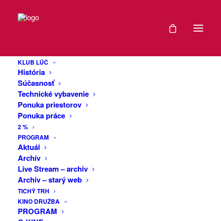
DÁTUM
Literárne soirée
16
KLUB LÚČ
JÚN
História
Podujatie je organizované naživo v rámci
2021
Súčasnosť
covid opatrení pre kultúru
.
Technické vybavenie
Dramaturgia: Michaela Piesyk
Ponuka priestorov
EXPIRED!
Ponuka práce
Scenár a moderovanie: Zuzana
2 %
Budinská
ČAS
PROGRAM
Čítajú herci: Eva Gribová, Filip Davin,
Aktuál
Oliver Ruttkay,
Archív
18:00
Hudobný hosť: Lucia Dobócziová
Live Stream – archiv
-
Lektor odborného seminára pre autorov:
Archív – starý web
vydavateľ Peter Rašla
20:00
TICHÝ TRH
Podujatie organizuje TNOS v Trenčíne
KINO DRUŽBA
PROGRAM
Hlavným partnerom projektu je Fond na
MIESTO