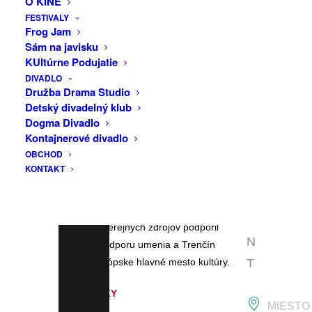
O KINE
F
rozpadu.
FESTIVALY
A
Frog Jam
Program:
Sám na javisku
C
KUltúrne Podujatie
Petr Hora — Prototype: axis /2026,
E
DIVADLO
premiéra
B
Družba Drama Studio
Tímea Urban — safeword /2023,
Detský divadelný klub
O
slovenská premiéra
Dogma Divadlo
Interpretuje trenčiansko-pražský
O
Kontajnerové divadlo
ansámbel laug.sonoris.
OBCHOD
K
Fotografia: Hana Gorlichová
KONTAKT
E
Stačí prísť a počúvať. Komfort nečakajte.
V
E
Koncert z verejných zdrojov podporil
N
Fond na podporu umenia a Trenčín
T
2026 – Európske hlavné mesto kultúry.
VSTUPENKY
MIESTO