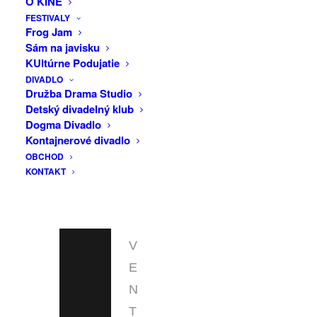
O KINE
INFO
FESTIVALY
Frog Jam
Sám na javisku
F
KUltúrne Podujatie
A
DIVADLO
C
Družba Drama Studio
Detský divadelný klub
E
Dogma Divadlo
B
Kontajnerové divadlo
OBCHOD
O
KONTAKT
O
K
E
V
E
N
T