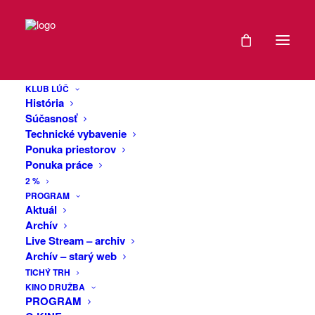
DÁTUM
Kvíz v Luči vol.6
29
KLUB LÚČ
SEP
História
V ďalšej sezóne Kvízu v Luči sa vás
2022
Súčasnosť
opýtame na mnohé veci zo sveta kultúry
Technické vybavenie
, hudby, filmov a seriálov, osobností,
Ponuka priestorov
EXPIRED!
Ponuka práce
aktualít či histórie. Inými slovami večer
2 %
plný zaujímavosti, ktoré stoja za
ČAS
PROGRAM
zmienku! Príďte, odídete ešte múdrejší
Aktuál
než ste.
Archív
19:30
Live Stream – archiv
-
Archív – starý web
21:30
TICHÝ TRH
KINO DRUŽBA
PROGRAM
VIAC