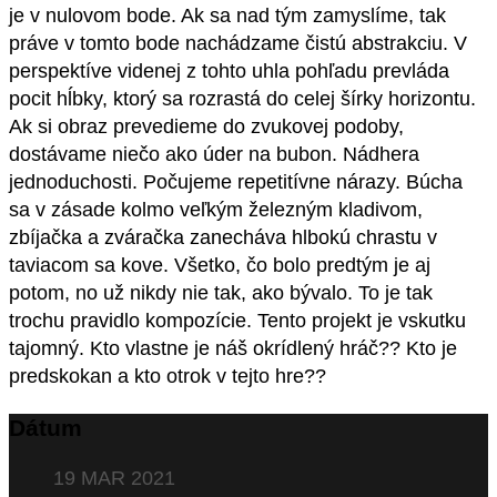
je v nulovom bode. Ak sa nad tým zamyslíme, tak
práve v tomto bode nachádzame čistú abstrakciu. V
perspektíve videnej z tohto uhla pohľadu prevláda
pocit hĺbky, ktorý sa rozrastá do celej šírky horizontu.
Ak si obraz prevedieme do zvukovej podoby,
dostávame niečo ako úder na bubon. Nádhera
jednoduchosti. Počujeme repetitívne nárazy. Búcha
sa v zásade kolmo veľkým železným kladivom,
zbíjačka a zváračka zanecháva hlbokú chrastu v
taviacom sa kove. Všetko, čo bolo predtým je aj
potom, no už nikdy nie tak, ako bývalo. To je tak
trochu pravidlo kompozície. Tento projekt je vskutku
tajomný. Kto vlastne je náš okrídlený hráč?? Kto je
predskokan a kto otrok v tejto hre??
Dátum
19 MAR 2021