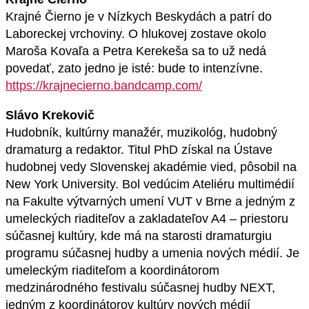
Krajné Čierno je v Nízkych Beskydách a patrí do
Laboreckej vrchoviny. O hlukovej zostave okolo
Maroša Kovaľa a Petra Kerekeša sa to už nedá
povedať, zato jedno je isté: bude to intenzívne.
https://krajnecierno.bandcamp.com/
Slávo Krekovič
Hudobník, kultúrny manažér, muzikológ, hudobný
dramaturg a redaktor. Titul PhD získal na Ústave
hudobnej vedy Slovenskej akadémie vied, pôsobil na
New York University. Bol vedúcim Ateliéru multimédií
na Fakulte výtvarných umení VUT v Brne a jedným z
umeleckých riaditeľov a zakladateľov A4 – priestoru
súčasnej kultúry, kde má na starosti dramaturgiu
programu súčasnej hudby a umenia nových médií. Je
umeleckým riaditeľom a koordinátorom
medzinárodného festivalu súčasnej hudby NEXT,
jedným z koordinátorov kultúry nových médií