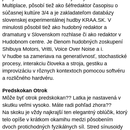
Multiplace, pôsobí tiež ako šéfredaktor časopisu o
súčasnej kultúre 3/4 a je zakladateľom databázy
slovenskej experimentálnej hudby KRAA.SK. V
minulosti pôsobil tiež ako hudobný redaktor a
dramaturg v Slovenskom rozhlase či ako redaktor v
Hudobnom centre. Je členom hudobných zoskupení
Shibuya Motors, Vritti, Voice Over Noise a i.
V hudbe sa zameriava na generatívnosť, stochastické
procesy, interakciu človeka a stroja, gestiku a
improvizáciu v rôznych kontextoch pomocou softvéru
a rozličného hardvéru.
Predskokan Otrok
Môže byť otrok predskokan?? Latka je nastavená v
skutku veľmi vysoko. Máte radi pohľad zhora??
Na skoku je vždy najkrajší ten elegantný oblúčik, ktorý
telo opíše v krátkom okamihu medzi pôsobením
dvoch protichodných fyzikálnych síl. Stred sínusoidy