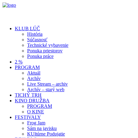
KLUB LÚČ
História
Súčasnosť
Technické vybavenie
Ponuka priestorov
Ponuka práce
2 %
PROGRAM
Aktuál
Archív
Live Stream – archiv
Archív – starý web
TICHÝ TRH
KINO DRUŽBA
PROGRAM
O KINE
FESTIVALY
Frog Jam
Sám na javisku
KUltúrne Podujatie