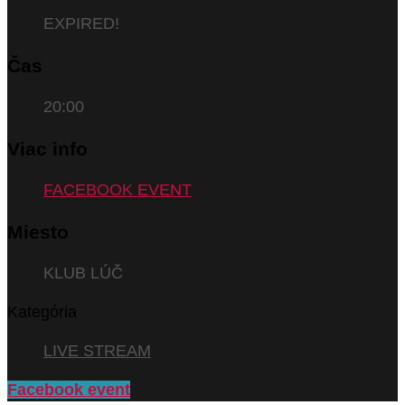
EXPIRED!
Čas
20:00
Viac info
FACEBOOK EVENT
Miesto
KLUB LÚČ
Kategória
LIVE STREAM
Facebook event