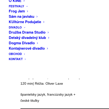
O KINE
DRUŽBA
párty uprostred marockých hôr hľadať
FESTIVALY
Frog Jam
svoju dcéru Mar. V obklopení
Sám na javisku
hypnotických beatov a zvláštnej, surovej
KUltúrne Podujatie
slobody, vyrážajú so skupinou techno
DIVADLO
nomádov pátrať ďalej na utajenú akciu
Družba Drama Studio
niekde hlboko v púšti. Karavána
Detský divadelný klub
Dogma Divadlo
prerobených náklaďákov naložených
Kontajnerové divadlo
sound systémami, naftou a drogami sa
OBCHOD
prediera rozpáleným pieskom. Putovanie
KONTAKT
sa rýchlo mení v šialenú halucinačnú
jazdu, z ktorej už nie je úniku.
Sirât | Španielsko, Francúzsko | 2025 |
120 min| Réžia: Oliver Laxe
španielsky jazyk, francúzsky jazyk +
české titulky