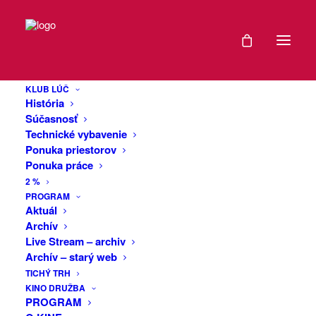
DÁTUM
Klubové
27
pondelky v kine
KLUB LÚČ
APR
História
Družba: Sirat
2026
Súčasnosť
Technické vybavenie
(Španielsko,
Ponuka priestorov
EXPIRED!
Ponuka práce
Francúzsko,
2 %
2025)
ČAS
PROGRAM
Aktuál
Archív
17:00
Live Stream – archiv
Rave apokalypsa Sirat šokovala Cannes,
Archív – starý web
a okrem Ceny poroty si odniesla povesť
MIESTO
TICHÝ TRH
najoriginálnejšieho filmu festivalu s
KINO DRUŽBA
kultovým potenciálom. Louis so svojim
PROGRAM
KINO
malým synom prichádza na divokú rave