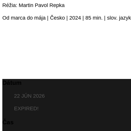
Réžia: Martin Pavol Repka
Od marca do mája | Česko | 2024 | 85 min. | slov. jazyk
Dátum
22 JÚN 2026
EXPIRED!
Čas