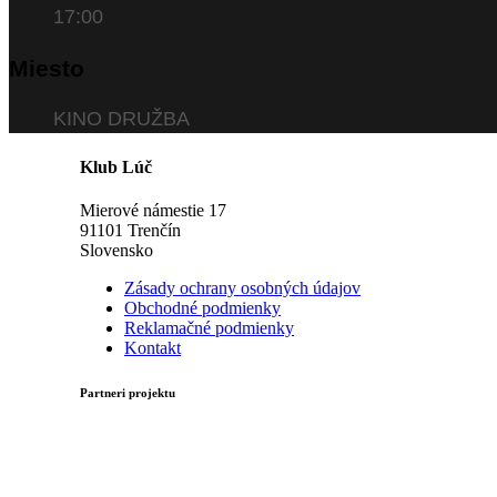
17:00
Miesto
KINO DRUŽBA
Klub Lúč
Mierové námestie 17
91101 Trenčín
Slovensko
Zásady ochrany osobných údajov
Obchodné podmienky
Reklamačné podmienky
Kontakt
Partneri projektu