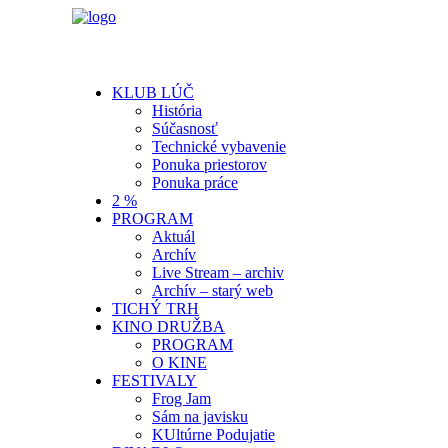
KLUB LÚČ
História
Súčasnosť
Technické vybavenie
Ponuka priestorov
Ponuka práce
2 %
PROGRAM
Aktuál
Archív
Live Stream – archiv
Archív – starý web
TICHÝ TRH
KINO DRUŽBA
PROGRAM
O KINE
FESTIVALY
Frog Jam
Sám na javisku
KUltúrne Podujatie