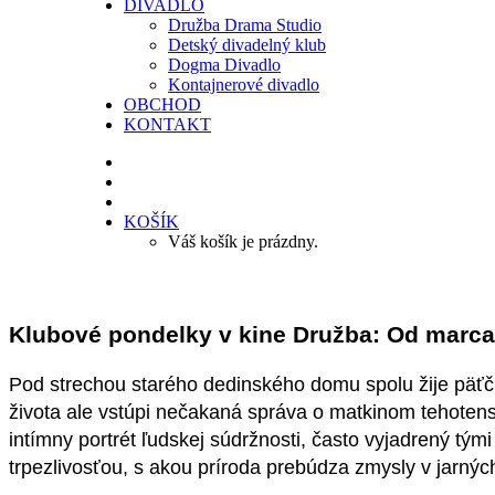
DIVADLO
Družba Drama Studio
Detský divadelný klub
Dogma Divadlo
Kontajnerové divadlo
OBCHOD
KONTAKT
KOŠÍK
Váš košík je prázdny.
Klubové pondelky v kine Družba: Od marca
Pod strechou starého dedinského domu spolu žije päťčl
života ale vstúpi nečakaná správa o matkinom tehote
intímny portrét ľudskej súdržnosti, často vyjadrený t
trpezlivosťou, s akou príroda prebúdza zmysly v jarný