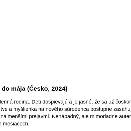
 do mája (Česko, 2024)
enná rodina. Deti dospievajú a je jasné, že sa už čosk
nstve a myšlienka na nového súrodenca postupne zasah
ými najmenšími prejavmi. Nenápadný, ale mimoriadne aute
ch mesiacoch.